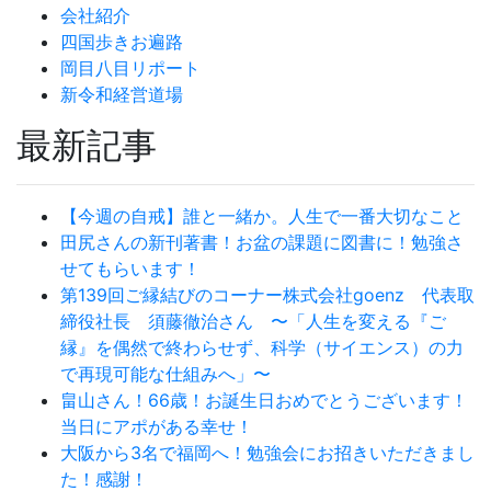
会社紹介
四国歩きお遍路
岡目八目リポート
新令和経営道場
最新記事
【今週の自戒】誰と一緒か。人生で一番大切なこと
田尻さんの新刊著書！お盆の課題に図書に！勉強さ
せてもらいます！
第139回ご縁結びのコーナー株式会社goenz 代表取
締役社長 須藤徹治さん 〜「人生を変える『ご
縁』を偶然で終わらせず、科学（サイエンス）の力
で再現可能な仕組みへ」〜
畠山さん！66歳！お誕生日おめでとうございます！
当日にアポがある幸せ！
大阪から3名で福岡へ！勉強会にお招きいただきまし
た！感謝！