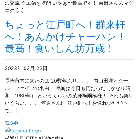
の交流 クエ鍋を堪能 いやぁ〜最高です！ 吉田さんのマツ
エク […]
ちょっと江戸町へ！群来軒
へ！あんかけチャーハン！
最高！食いしん坊万歳！
2023年 03月 22日
長崎市内に来たのは 20数年ぶり。。。 内山田洋とクー
ル・ファイブの名曲！ 長崎は今日も雨だった（かなり昭
和！1969年） というくらいの菜種梅雨模様！ それも楽し
いくらい。。。 笠原さんに 江戸町へ！お連れいただい
て。 […]
1
2
3
4
杉浦佳浩 Official Website