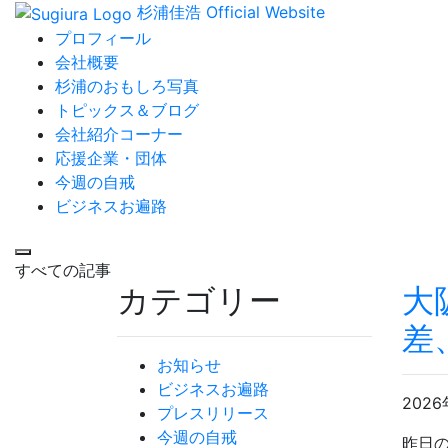
杉浦佳浩 Official Website
プロフィール
会社概要
杉浦のおもしろ写真
トピックス＆ブログ
会社紹介コーナー
応援企業・団体
今週の自戒
ビジネスお遍路
すべての記事
カテゴリー
大
差
お知らせ
ビジネスお遍路
2026
プレスリリース
今週の自戒
昨日の