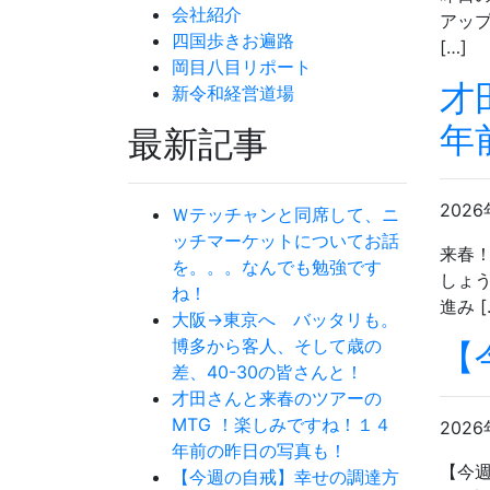
会社紹介
アップ
四国歩きお遍路
[…]
岡目八目リポート
才
新令和経営道場
年
最新記事
2026
Ｗテッチャンと同席して、ニ
ッチマーケットについてお話
来春！
を。。。なんでも勉強です
しょう
ね！
進み [
大阪→東京へ バッタリも。
博多から客人、そして歳の
【
差、40-30の皆さんと！
才田さんと来春のツアーの
MTG ！楽しみですね！１４
2026
年前の昨日の写真も！
【今週
【今週の自戒】幸せの調達方