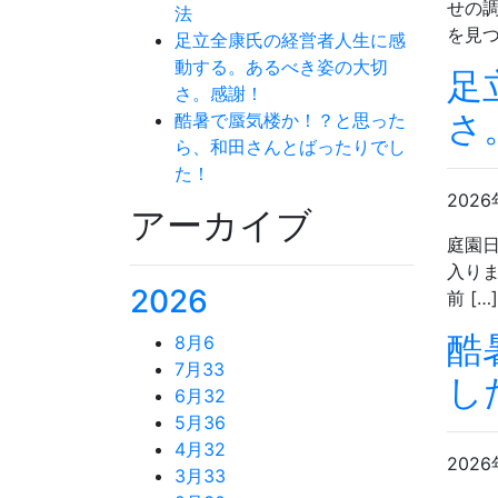
せの
法
を見つ 
足立全康氏の経営者人生に感
動する。あるべき姿の大切
足
さ。感謝！
さ
酷暑で蜃気楼か！？と思った
ら、和田さんとばったりでし
た！
2026
アーカイブ
庭園日
入りま
2026
前 […]
酷
8月
6
7月
33
し
6月
32
5月
36
4月
32
2026
3月
33