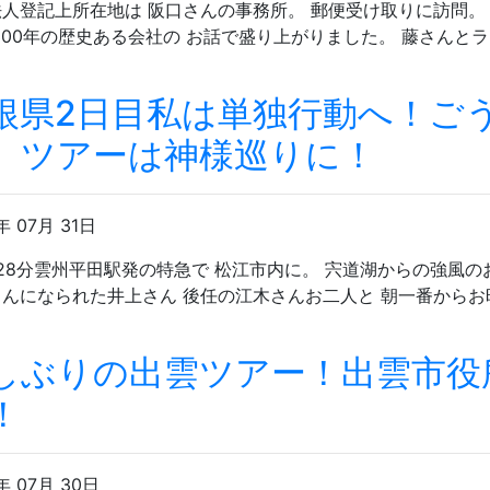
人登記上所在地は 阪口さんの事務所。 郵便受け取りに訪問。
300年の歴史ある会社の お話で盛り上がりました。 藤さんとラ
根県2日目私は単独行動へ！ご
。ツアーは神様巡りに！
年 07月 31日
28分雲州平田駅発の特急で 松江市内に。 宍道湖からの強風
んになられた井上さん 後任の江木さんお二人と 朝一番からお
しぶりの出雲ツアー！出雲市役
！
年 07月 30日