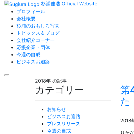
杉浦佳浩 Official Website
プロフィール
会社概要
杉浦のおもしろ写真
トピックス＆ブログ
会社紹介コーナー
応援企業・団体
今週の自戒
ビジネスお遍路
2018年
の記事
カテゴリー
第
た
お知らせ
ビジネスお遍路
2018
プレスリリース
今週の自戒
りそ