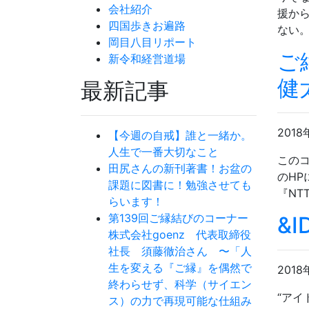
会社紹介
援から
四国歩きお遍路
ない。 
岡目八目リポート
ご
新令和経営道場
健
最新記事
2018
【今週の自戒】誰と一緒か。
人生で一番大切なこと
この
田尻さんの新刊著書！お盆の
のHP
課題に図書に！勉強させても
『NTT
らいます！
第139回ご縁結びのコーナー
&
株式会社goenz 代表取締役
社長 須藤徹治さん 〜「人
生を変える『ご縁』を偶然で
2018
終わらせず、科学（サイエン
“アイ
ス）の力で再現可能な仕組み