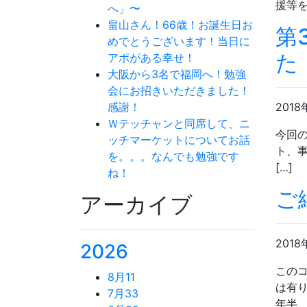
援等を
へ」〜
畠山さん！66歳！お誕生日お
第
めでとうございます！当日に
た
アポがある幸せ！
大阪から3名で福岡へ！勉強
会にお招きいただきました！
感謝！
2018
Ｗテッチャンと同席して、ニ
今回の
ッチマーケットについてお話
ト、
を。。。なんでも勉強です
[…]
ね！
ご
アーカイブ
2018
2026
この
8月
11
は有
7月
33
年半、 