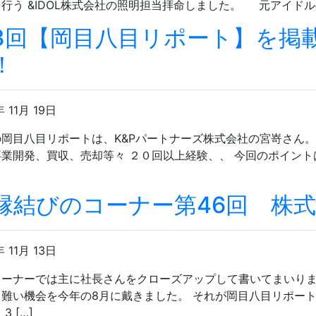
行う &IDOL株式会社の照明担当拝命しました。 元アイドルの
3回【岡目八目リポート】を掲
！
年 11月 19日
岡目八目リポートは、K&Pパートナーズ株式会社の宮嵜さん。
事業開発、買収、売却等々 ２０回以上経験、、 今回のポイント
縁結びのコーナー第46回 株
年 11月 13日
コーナーでは主に社長さんをクローズアップして書いてまいりま
り難い機会を今年の8月に戴きました。 それが岡目八目リポー
3 […]