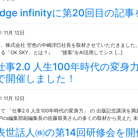
edge infinityに第20回目
年 11月 12日
、株式会社 空色の中嶋洋巳社長を取材させていただきました。
る「OK SKY」とは？』 “接客”をAI活用してシス […]
仕事2.0 人生100年時代の変
で開催しました！
年 11月 12日
て 「仕事2.0 人生100年時代の変身力」 の 出版記念講
sPics編集部副編集長の佐藤留美さんの多くの取材から見えた 未
表世話人㈱の第14回研修会を