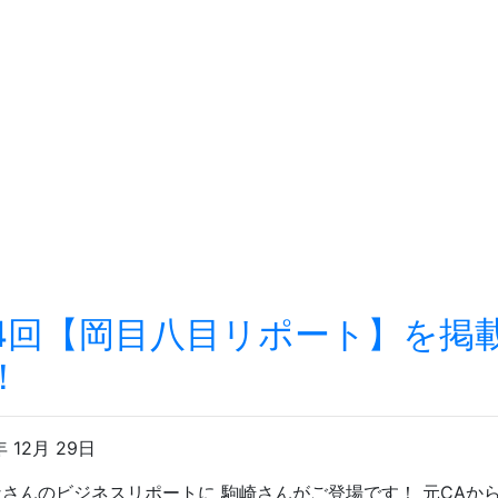
4回【岡目八目リポート】を掲
！
年 12月 29日
なさんのビジネスリポートに 駒崎さんがご登場です！ 元CAか