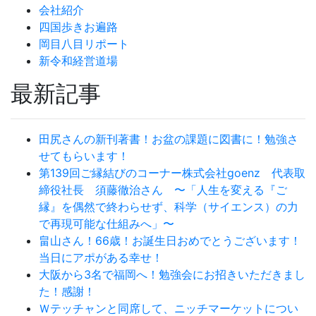
会社紹介
四国歩きお遍路
岡目八目リポート
新令和経営道場
最新記事
田尻さんの新刊著書！お盆の課題に図書に！勉強さ
せてもらいます！
第139回ご縁結びのコーナー株式会社goenz 代表取
締役社長 須藤徹治さん 〜「人生を変える『ご
縁』を偶然で終わらせず、科学（サイエンス）の力
で再現可能な仕組みへ」〜
畠山さん！66歳！お誕生日おめでとうございます！
当日にアポがある幸せ！
大阪から3名で福岡へ！勉強会にお招きいただきまし
た！感謝！
Ｗテッチャンと同席して、ニッチマーケットについ