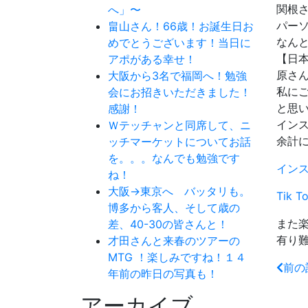
関根
へ」〜
パー
畠山さん！66歳！お誕生日お
なん
めでとうございます！当日に
【日
アポがある幸せ！
原さ
大阪から3名で福岡へ！勉強
私に
会にお招きいただきました！
と思
感謝！
インス
Ｗテッチャンと同席して、ニ
余計
ッチマーケットについてお話
を。。。なんでも勉強です
イン
ね！
大阪→東京へ バッタリも。
Tik
博多から客人、そして歳の
また
差、40-30の皆さんと！
有り
才田さんと来春のツアーの
MTG ！楽しみですね！１４
前の
年前の昨日の写真も！
アーカイブ