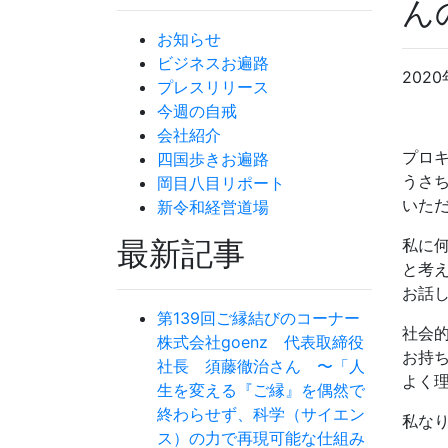
ん
お知らせ
ビジネスお遍路
2020
プレスリリース
今週の自戒
会社紹介
プロ
四国歩きお遍路
うさ
岡目八目リポート
いた
新令和経営道場
最新記事
私に
と考
お話
第139回ご縁結びのコーナー
社会
株式会社goenz 代表取締役
お持
社長 須藤徹治さん 〜「人
よく
生を変える『ご縁』を偶然で
終わらせず、科学（サイエン
私な
ス）の力で再現可能な仕組み