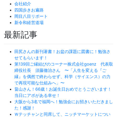
会社紹介
四国歩きお遍路
岡目八目リポート
新令和経営道場
最新記事
田尻さんの新刊著書！お盆の課題に図書に！勉強さ
せてもらいます！
第139回ご縁結びのコーナー株式会社goenz 代表取
締役社長 須藤徹治さん 〜「人生を変える『ご
縁』を偶然で終わらせず、科学（サイエンス）の力
で再現可能な仕組みへ」〜
畠山さん！66歳！お誕生日おめでとうございます！
当日にアポがある幸せ！
大阪から3名で福岡へ！勉強会にお招きいただきまし
た！感謝！
Ｗテッチャンと同席して、ニッチマーケットについ