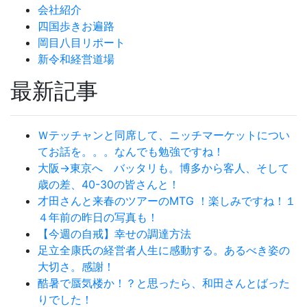
会社紹介
四国歩きお遍路
岡目八目リポート
新令和経営道場
最新記事
Ｗテッチャンと同席して、ニッチマーケットについ
てお話を。。。なんでも勉強ですね！
大阪→東京へ バッタリも。博多から客人、そして
歳の差、40-30の皆さんと！
才田さんと来春のツアーのMTG ！楽しみですね！１
４年前の昨日の写真も！
【今週の自戒】幸せの調達方法
足立全康氏の経営者人生に感動する。あるべき姿の
大切さ。感謝！
酷暑で蜃気楼か！？と思ったら、和田さんとばった
りでした！