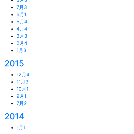
7月
3
6月
1
5月
4
4月
4
3月
3
2月
4
1月
3
2015
12月
4
11月
3
10月
1
9月
1
7月
2
2014
1月
1