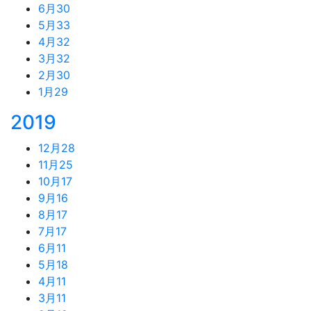
6月
30
5月
33
4月
32
3月
32
2月
30
1月
29
2019
12月
28
11月
25
10月
17
9月
16
8月
17
7月
17
6月
11
5月
18
4月
11
3月
11