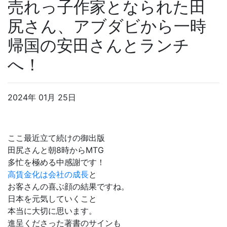
売れっ子作家となられた田
尻さん、アブダビから一時
帰国の安田さんとランチ
へ！
2024年 01月 25日
ここ最近立て続けの御出版
田尻さんと朝8時からMTG
多忙を極める中感謝です！
高賃金化は会社の成長
と
お客さんの喜ぶ顔の結果ですね。
日本を元気していくこと
本当に大切に思います。
進呈くださった著書のサインも