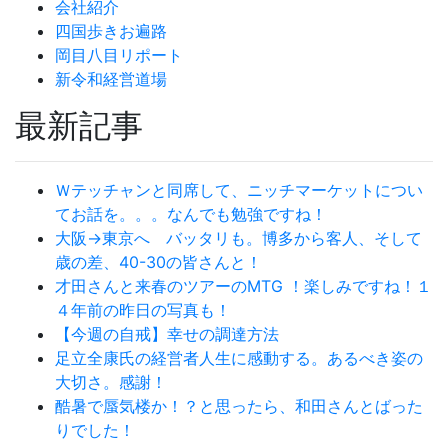
会社紹介
四国歩きお遍路
岡目八目リポート
新令和経営道場
最新記事
Ｗテッチャンと同席して、ニッチマーケットについ
てお話を。。。なんでも勉強ですね！
大阪→東京へ バッタリも。博多から客人、そして
歳の差、40-30の皆さんと！
才田さんと来春のツアーのMTG ！楽しみですね！１
４年前の昨日の写真も！
【今週の自戒】幸せの調達方法
足立全康氏の経営者人生に感動する。あるべき姿の
大切さ。感謝！
酷暑で蜃気楼か！？と思ったら、和田さんとばった
りでした！