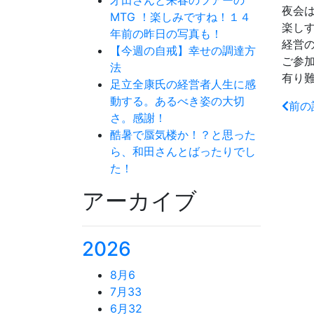
夜会は
MTG ！楽しみですね！１４
楽し
年前の昨日の写真も！
経営
【今週の自戒】幸せの調達方
ご参
法
有り
足立全康氏の経営者人生に感
動する。あるべき姿の大切
前の
さ。感謝！
酷暑で蜃気楼か！？と思った
ら、和田さんとばったりでし
た！
アーカイブ
2026
8月
6
7月
33
6月
32