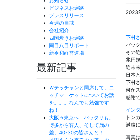
お知らせ
ビジネスお遍路
2023
プレスリリース
今週の自戒
会社紹介
下村
四国歩きお遍路
バッ
岡目八目リポート
その
新令和経営道場
兆円
最新記事
近未
日本
下村
Ｗテッチャンと同席して、ニ
何か
ッチマーケットについてお話
感謝
を。。。なんでも勉強です
イン
ね！
トンカ
大阪→東京へ バッタリも。
満腹
博多から客人、そして歳の
差、40-30の皆さんと！
写真
才田さんと来春のツアーの