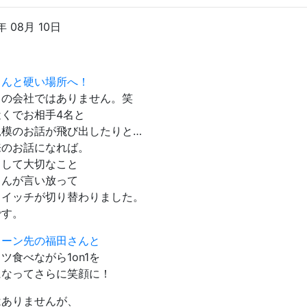
年 08月 10日
さんと硬い場所へ！
クの会社ではありません。笑
近くでお相手4名と
規模のお話が飛び出したりと…
来のお話になれば。
として大切なこと
さんが言い放って
スイッチが切り替わりました。
です。
ターン先の福田さんと
ツ食べながら1on1を
になってさらに笑顔に！
はありませんが、