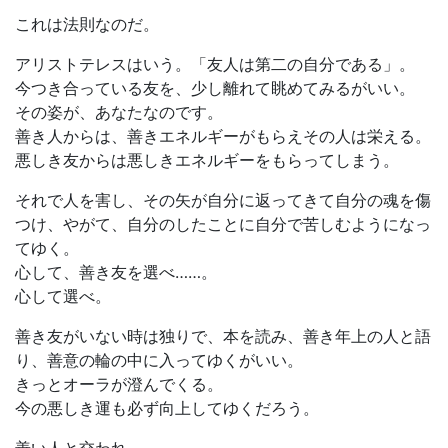
これは法則なのだ。
アリストテレスはいう。「友人は第二の自分である」。
今つき合っている友を、少し離れて眺めてみるがいい。
その姿が、あなたなのです。
善き人からは、善きエネルギーがもらえその人は栄える。
悪しき友からは悪しきエネルギーをもらってしまう。
それで人を害し、その矢が自分に返ってきて自分の魂を傷
つけ、やがて、自分のしたことに自分で苦しむようになっ
てゆく。
心して、善き友を選べ……。
心して選べ。
善き友がいない時は独りで、本を読み、善き年上の人と語
り、善意の輪の中に入ってゆくがいい。
きっとオーラが澄んでくる。
今の悪しき運も必ず向上してゆくだろう。
善い人と交われ。