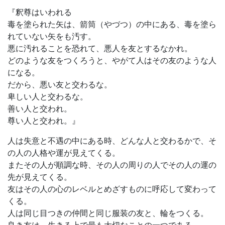
『釈尊はいわれる
毒を塗られた矢は、箭筒（やづつ）の中にある、毒を塗ら
れていない矢をも汚す。
悪に汚れることを恐れて、悪人を友とするなかれ。
どのような友をつくろうと、やがて人はその友のような人
になる。
だから、悪い友と交わるな。
卑しい人と交わるな。
善い人と交われ。
尊い人と交われ。』
人は失意と不遇の中にある時、どんな人と交わるかで、そ
の人の人格や運が見えてくる。
またその人が順調な時、その人の周りの人でその人の運の
先が見えてくる。
友はその人の心のレベルとめざすものに呼応して変わって
くる。
人は同じ目つきの仲間と同じ服装の友と、輪をつくる。
良き友は、生きる上で最も大切なことの一つである。