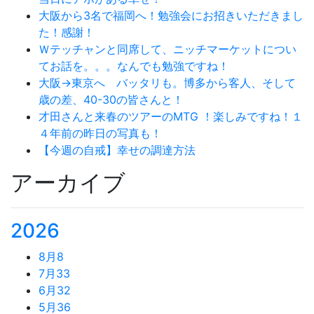
大阪から3名で福岡へ！勉強会にお招きいただきまし
た！感謝！
Ｗテッチャンと同席して、ニッチマーケットについ
てお話を。。。なんでも勉強ですね！
大阪→東京へ バッタリも。博多から客人、そして
歳の差、40-30の皆さんと！
才田さんと来春のツアーのMTG ！楽しみですね！１
４年前の昨日の写真も！
【今週の自戒】幸せの調達方法
アーカイブ
2026
8月
8
7月
33
6月
32
5月
36