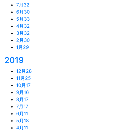
7月
32
6月
30
5月
33
4月
32
3月
32
2月
30
1月
29
2019
12月
28
11月
25
10月
17
9月
16
8月
17
7月
17
6月
11
5月
18
4月
11