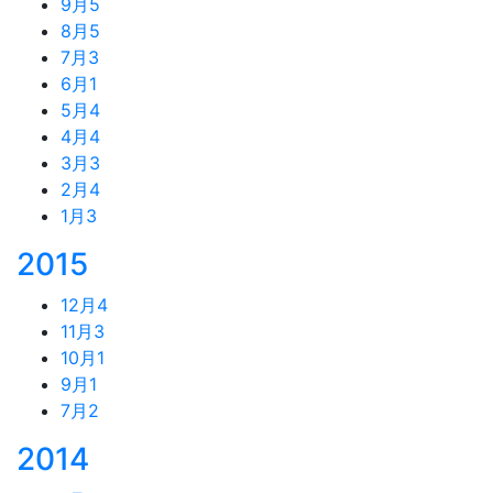
9月
5
8月
5
7月
3
6月
1
5月
4
4月
4
3月
3
2月
4
1月
3
2015
12月
4
11月
3
10月
1
9月
1
7月
2
2014