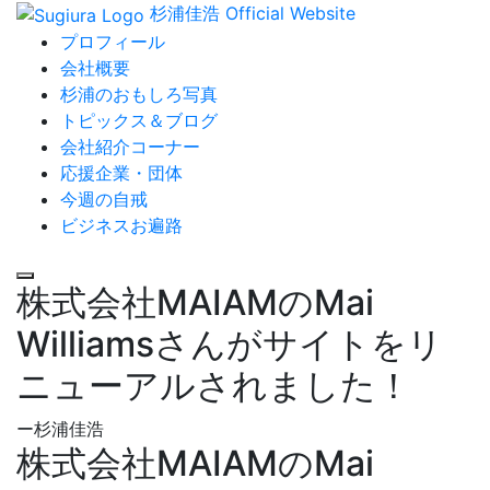
杉浦佳浩 Official Website
プロフィール
会社概要
杉浦のおもしろ写真
トピックス＆ブログ
会社紹介コーナー
応援企業・団体
今週の自戒
ビジネスお遍路
株式会社MAIAMのMai
Williamsさんがサイトをリ
ニューアルされました！
ー杉浦佳浩
株式会社MAIAMのMai