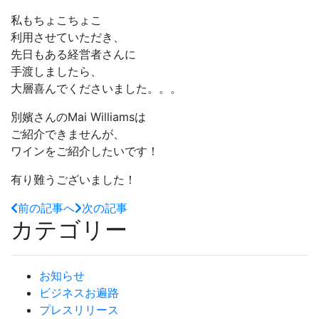
私もちょこちょこ
利用させていただき、
先日もある経営者さんに
手渡しましたら、
大層喜んでくださいました。。。
別嬪さんのMai Williamsは
ご紹介できませんが、
ワインをご紹介したいです！
有り難うございました！
前の記事へ
次の記事
カテゴリー
お知らせ
ビジネスお遍路
プレスリリース