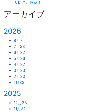
大切さ。感謝！
アーカイブ
2026
8月
7
7月
33
6月
32
5月
36
4月
32
3月
33
2月
30
1月
33
2025
12月
33
11月
31