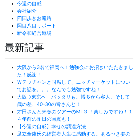
今週の自戒
会社紹介
四国歩きお遍路
岡目八目リポート
新令和経営道場
最新記事
大阪から3名で福岡へ！勉強会にお招きいただきまし
た！感謝！
Ｗテッチャンと同席して、ニッチマーケットについ
てお話を。。。なんでも勉強ですね！
大阪→東京へ バッタリも。博多から客人、そして
歳の差、40-30の皆さんと！
才田さんと来春のツアーのMTG ！楽しみですね！１
４年前の昨日の写真も！
【今週の自戒】幸せの調達方法
足立全康氏の経営者人生に感動する。あるべき姿の