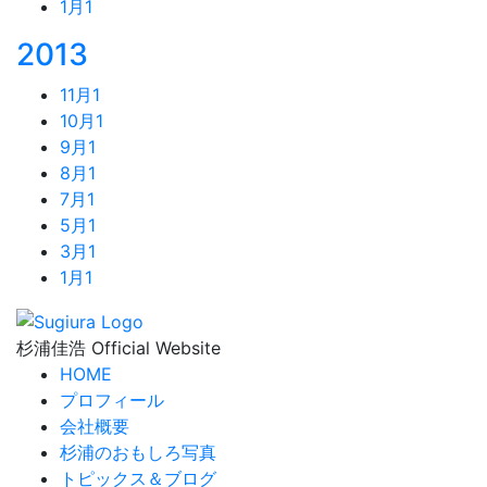
1月
1
2013
11月
1
10月
1
9月
1
8月
1
7月
1
5月
1
3月
1
1月
1
杉浦佳浩 Official Website
HOME
プロフィール
会社概要
杉浦のおもしろ写真
トピックス＆ブログ