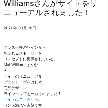
Williamsさんがサイトをリ
ニューアルされました！
2020年 03月 18日
グラス一杯のワインから
あふれるストーリーを
コンセプトに提供されている、
Mai Williamsさんが
今回
サイトのリニューアル
ブランドロゴをはじめ
商品デザイン
ラインナップを一新されました！
サイトはこちらから。
センス溢れて素敵です！