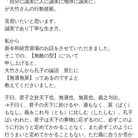
「自分に誠実に人に誠実に地球に誠実に」
が大竹さんの行動規範。
見習いたいと思います。
誠実であり丁寧な生き方。
私から
新令和経営道場のお話をさせていただきました。
そこでの、【無敵の型】について
申し上げると、
大竹さんから孔子の論語 里仁に
【無適無莫】ってあるのですよと
教えてくださいました。
子曰、君子之於天下也、無適也、無莫也、義之与比。
→子曰く、君子の天下に於けるや、適もなく、莫（ばく）
もなし。義をこれ与（とも）に比しむ（したしむ）。孔子
はいわれた。君子は天下の事物に応ずるのに、必ずこのよ
うに行おうと定めてかかることなく、また必ずこのように
行うまいと定めてかかることもない。ただ義に合うか否か