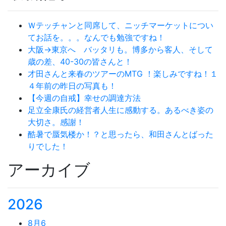
Ｗテッチャンと同席して、ニッチマーケットについ
てお話を。。。なんでも勉強ですね！
大阪→東京へ バッタリも。博多から客人、そして
歳の差、40-30の皆さんと！
才田さんと来春のツアーのMTG ！楽しみですね！１
４年前の昨日の写真も！
【今週の自戒】幸せの調達方法
足立全康氏の経営者人生に感動する。あるべき姿の
大切さ。感謝！
酷暑で蜃気楼か！？と思ったら、和田さんとばった
りでした！
アーカイブ
2026
8月
6