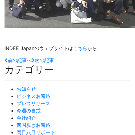
INDEE Japanのウェブサイトは
こちら
から
前の記事へ
次の記事
カテゴリー
お知らせ
ビジネスお遍路
プレスリリース
今週の自戒
会社紹介
四国歩きお遍路
岡目八目リポート