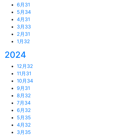
6月
31
5月
34
4月
31
3月
33
2月
31
1月
32
2024
12月
32
11月
31
10月
34
9月
31
8月
32
7月
34
6月
32
5月
35
4月
32
3月
35