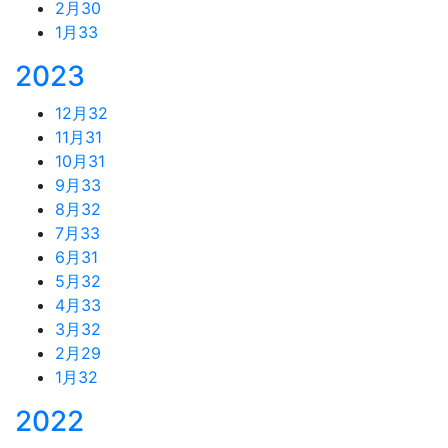
2月
30
1月
33
2023
12月
32
11月
31
10月
31
9月
33
8月
32
7月
33
6月
31
5月
32
4月
33
3月
32
2月
29
1月
32
2022