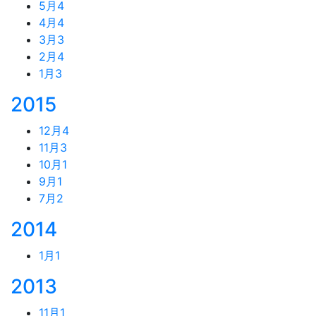
5月
4
4月
4
3月
3
2月
4
1月
3
2015
12月
4
11月
3
10月
1
9月
1
7月
2
2014
1月
1
2013
11月
1