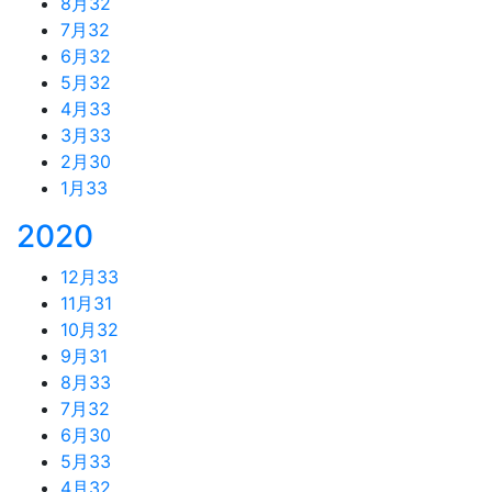
8月
32
7月
32
6月
32
5月
32
4月
33
3月
33
2月
30
1月
33
2020
12月
33
11月
31
10月
32
9月
31
8月
33
7月
32
6月
30
5月
33
4月
32