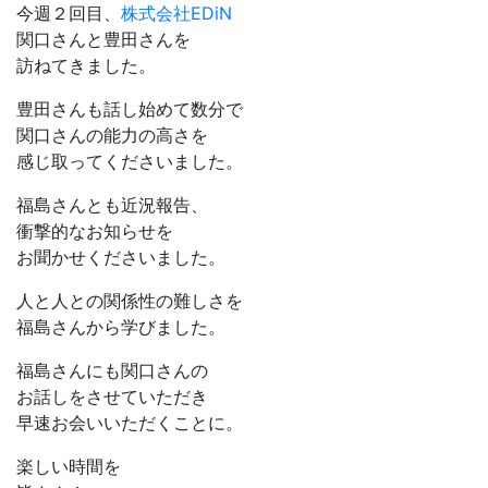
今週２回目、
株式会社EDiN
関口さんと豊田さんを
訪ねてきました。
豊田さんも話し始めて数分で
関口さんの能力の高さを
感じ取ってくださいました。
福島さんとも近況報告、
衝撃的なお知らせを
お聞かせくださいました。
人と人との関係性の難しさを
福島さんから学びました。
福島さんにも関口さんの
お話しをさせていただき
早速お会いいただくことに。
楽しい時間を