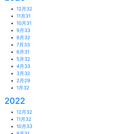
12月
32
11月
31
10月
31
9月
33
8月
32
7月
33
6月
31
5月
32
4月
33
3月
32
2月
29
1月
32
2022
12月
32
11月
32
10月
33
9月
31