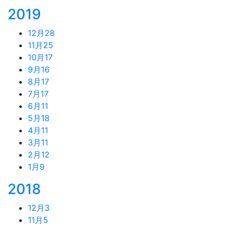
2019
12月
28
11月
25
10月
17
9月
16
8月
17
7月
17
6月
11
5月
18
4月
11
3月
11
2月
12
1月
9
2018
12月
3
11月
5