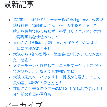
最新記事
第139回ご縁結びのコーナー株式会社goenz 代表取
締役社長 須藤徹治さん 〜「人生を変える『ご
縁』を偶然で終わらせず、科学（サイエンス）の力
で再現可能な仕組みへ」〜
畠山さん！66歳！お誕生日おめでとうございます！
当日にアポがある幸せ！
大阪から3名で福岡へ！勉強会にお招きいただきまし
た！感謝！
Ｗテッチャンと同席して、ニッチマーケットについ
てお話を。。。なんでも勉強ですね！
大阪→東京へ バッタリも。博多から客人、そして
歳の差、40-30の皆さんと！
才田さんと来春のツアーのMTG ！楽しみですね！１
４年前の昨日の写真も！
アーカイブ