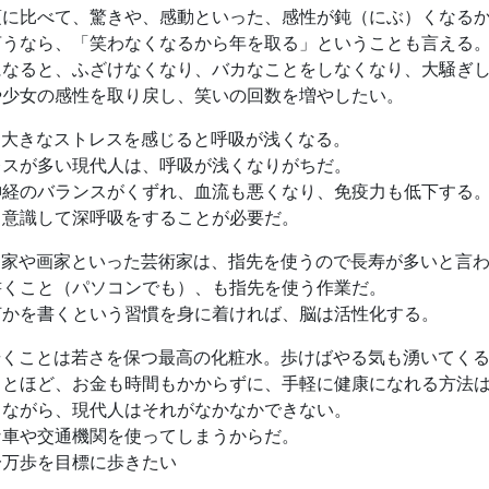
頃に比べて、驚きや、感動といった、感性が鈍（にぶ）くなる
言うなら、「笑わなくなるから年を取る」ということも言える
になると、ふざけなくなり、バカなことをしなくなり、大騒ぎ
や少女の感性を取り戻し、笑いの回数を増やしたい。
は大きなストレスを感じると呼吸が浅くなる。
レスが多い現代人は、呼吸が浅くなりがちだ。
神経のバランスがくずれ、血流も悪くなり、免疫力も低下する
、意識して深呼吸をすることが必要だ。
刻家や画家といった芸術家は、指先を使うので長寿が多いと言
書くこと（パソコンでも）、も指先を使う作業だ。
何かを書くという習慣を身に着ければ、脳は活性化する。
歩くことは若さを保つ最高の化粧水。歩けばやる気も湧いてく
ことほど、お金も時間もかからずに、手軽に健康になれる方法
しながら、現代人はそれがなかなかできない。
な車や交通機関を使ってしまうからだ。
一万歩を目標に歩きたい