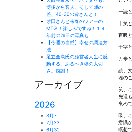
博多から客人、そして歳の
一読
差、40-30の皆さんと！
才田さんと来春のツアーの
十笑
MTG ！楽しみですね！１４
百吸
年前の昨日の写真も！
【今週の自戒】幸せの調達方
千字
法
足立全康氏の経営者人生に感
万歩
動する。あるべき姿の大切
読、
さ。感謝！
魂の
アーカイブ
笑、こ
先週
2026
褒め
吸、
8月
7
意識
7月
33
瞑想
6月
32