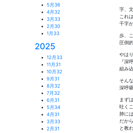
5月
36
字、
4月
32
これ
3月
33
千字
2月
30
1月
33
歩、
圧倒
2025
やは
12月
33
『深
11月
31
組み込
10月
32
9月
31
そん
8月
32
深呼
7月
32
まず
6月
31
吐く
5月
34
肺に
4月
31
だか
3月
33
と教
2月
31