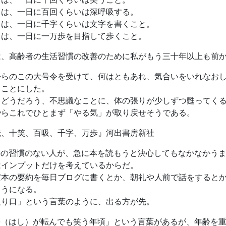
とは、一日に百回くらいは深呼吸する。
とは、一日に千字くらいは文字を書くこと。
とは、一日に一万歩を目指して歩くこと。
は、高齢者の生活習慣の改善のために私がもう三十年以上も前
からのこの大号令を受けて、何はともあれ、気合いをいれなお
ることにした。
とどうだろう、不思議なことに、体の張りが少しずつ甦ってく
やらこれでひとまず「やる気」が取り戻せそうである。
読、十笑、百吸、千字、万歩』河出書房新社
書の習慣のない人が、急に本を読もうと決心してもなかなかう
はインプットだけを考えているからだ。
だ本の要約を毎日ブログに書くとか、朝礼や人前で話をすると
ようになる。
入り口」という言葉のように、出る方が先。
箸（はし）が転んでも笑う年頃」という言葉があるが、年齢を