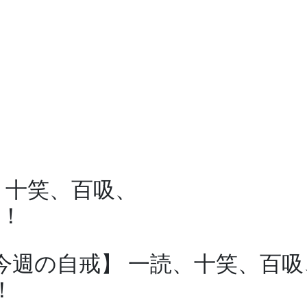
、十笑、百吸、
！
今週の自戒】 一読、十笑、百
！