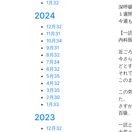
1月
32
深呼
2024
１週
今週
12月
32
【一
11月
31
内科
10月
34
9月
31
近ご
8月
32
今さ
7月
34
どと
6月
32
それ
5月
35
この
4月
32
3月
35
この
2月
30
た。
1月
33
さす
百吸
2023
一読
12月
32
十笑