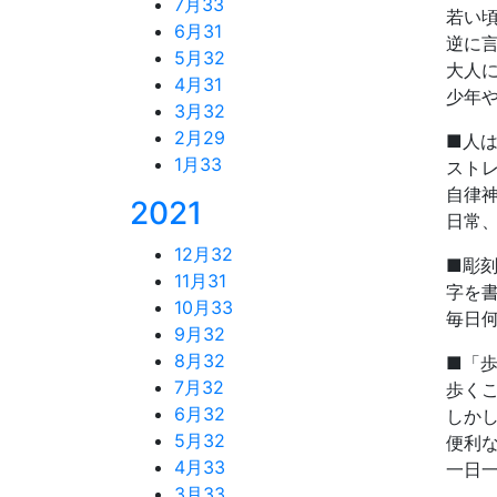
7月
33
若い
6月
31
逆に
5月
32
大人
4月
31
少年
3月
32
2月
29
■人
1月
33
スト
自律
2021
日常
12月
32
■彫
11月
31
字を
10月
33
毎日
9月
32
8月
32
■「
7月
32
歩く
6月
32
しか
5月
32
便利
4月
33
一日
3月
33