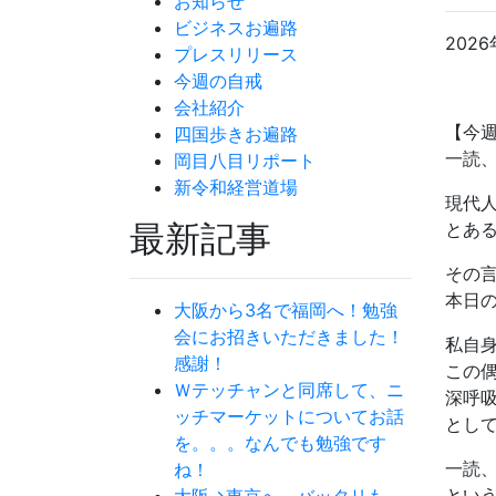
お知らせ
ビジネスお遍路
2026
プレスリリース
今週の自戒
会社紹介
【今
四国歩きお遍路
一読
岡目八目リポート
新令和経営道場
現代
最新記事
とあ
その
本日
大阪から3名で福岡へ！勉強
会にお招きいただきました！
私自
感謝！
この
Ｗテッチャンと同席して、ニ
深呼
ッチマーケットについてお話
とし
を。。。なんでも勉強です
一読
ね！
とい
大阪→東京へ バッタリも。