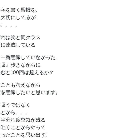
文字を書く習慣を、
は大切にしてるが
か。。。。
これは笑と同クラス
的に達成している
り一番意識していなかった
呼吸』歩きながらに
むと100回は超えるか？
なことも考えながら
吸を意識したいと思います。
は吸うではなく
ことから、、、
は半分程度空気が残る
ら吐くことからやって
わったことを思い出す。