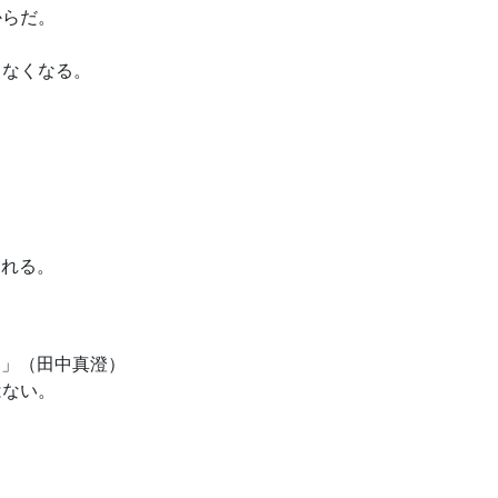
からだ。
。
しなくなる。
。
われる。
る」（田中真澄）
はない。