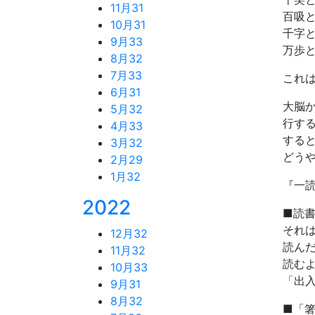
11月
31
百吸
10月
31
千字
9月
33
万歩
8月
32
7月
33
これ
6月
31
大脳
5月
32
行す
4月
33
する
3月
32
どう
2月
29
1月
32
『一
2022
■読
それ
12月
32
読ん
11月
32
読む
10月
33
「出
9月
31
8月
32
■「