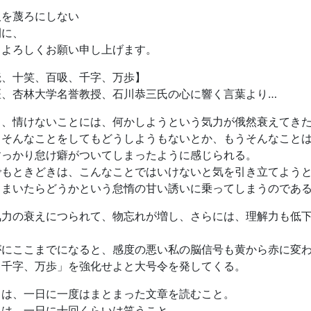
吸を蔑ろにしない
間に、
もよろしくお願い申し上げます。
読、十笑、百吸、千字、万歩】
医、杏林大学名誉教授、石川恭三氏の心に響く言葉より…
ろ、情けないことには、何かしようという気力が俄然衰えてき
らそんなことをしてもどうしようもないとか、もうそんなこと
すっかり怠け癖がついてしまったように感じられる。
でもときどきは、こんなことではいけないと気を引き立てよう
ままいたらどうかという怠惰の甘い誘いに乗ってしまうのであ
気力の衰えにつられて、物忘れが増し、さらには、理解力も低
がにここまでになると、感度の悪い私の脳信号も黄から赤に変
、千字、万歩」を強化せよと大号令を発してくる。
とは、一日に一度はまとまった文章を読むこと。
とは、一日に十回くらいは笑うこと。