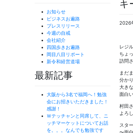
キ
お知らせ
ビジネスお遍路
2026
プレスリリース
今週の自戒
会社紹介
レジ
四国歩きお遍路
ちょ
岡目八目リポート
訪問
新令和経営道場
最新記事
まだ
分か
大き
面白
大阪から3名で福岡へ！勉強
会にお招きいただきました！
村田
感謝！
よろ
Ｗテッチャンと同席して、ニ
ッチマーケットについてお話
スター
を。。。なんでも勉強です
〜面