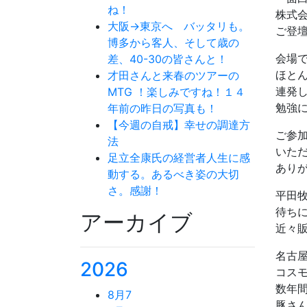
ね！
株式
大阪→東京へ バッタリも。
ご登
博多から客人、そして歳の
会場
差、40-30の皆さんと！
ほと
才田さんと来春のツアーの
連発
MTG ！楽しみですね！１４
勉強
年前の昨日の写真も！
【今週の自戒】幸せの調達方
ご参
法
いた
足立全康氏の経営者人生に感
あり
動する。あるべき姿の大切
さ。感謝！
平田
待ち
アーカイブ
近々
名古
2026
コス
数年
8月
7
豚さ