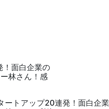
発！面白企業の
キー林さん！感
タートアップ20連発！面白企