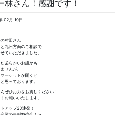
ー林さん！感謝です！
年 02月 19日
ルの村田さん！
っと九州方面のご相談で
させていただきました。
まだ柔らかいお話かも
りませんが、
なマーケットが開くと
いと思っております。
さんぜひお力をお貸しください！
しくお願いいたします。
トアップ20連発！
白企業の事例勉強会！〜