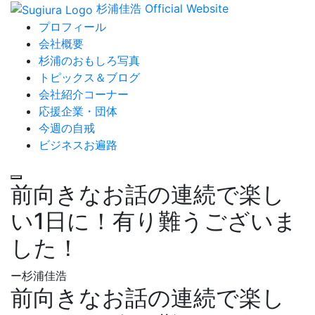
杉浦佳浩 Official Website
プロフィール
会社概要
杉浦のおもしろ写真
トピックス＆ブログ
会社紹介コーナー
応援企業・団体
今週の自戒
ビジネスお遍路
前向きなお話の連続で楽し
い1日に！有り難うございま
した！
ー杉浦佳浩
前向きなお話の連続で楽し