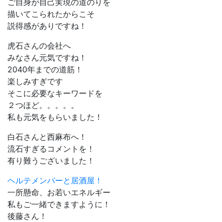
ご自身が自己実現の道のりを
描いてこられたからこそ
説得感がありですね！
虎石さんの会社へ
みなさん元気ですね！
2040年までの道筋！
楽しみすぎです
そこに必要なキーワードを
２つほど。。。。。
私も元気をもらいました！
白石さんと西麻布へ！
流石すぎるコメントを！
有り難うございました！
ヘルテメンバーと居酒屋！
一所懸命、お若いエネルギー
私もご一緒できますように！
後藤さん！