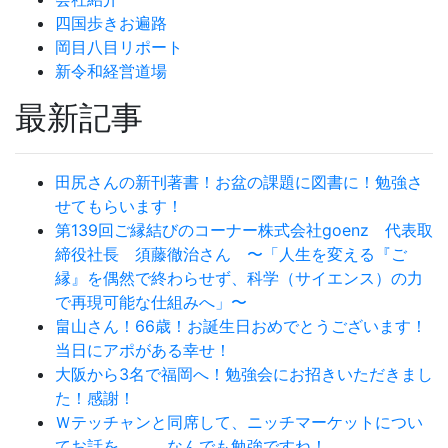
四国歩きお遍路
岡目八目リポート
新令和経営道場
最新記事
田尻さんの新刊著書！お盆の課題に図書に！勉強さ
せてもらいます！
第139回ご縁結びのコーナー株式会社goenz 代表取
締役社長 須藤徹治さん 〜「人生を変える『ご
縁』を偶然で終わらせず、科学（サイエンス）の力
で再現可能な仕組みへ」〜
畠山さん！66歳！お誕生日おめでとうございます！
当日にアポがある幸せ！
大阪から3名で福岡へ！勉強会にお招きいただきまし
た！感謝！
Ｗテッチャンと同席して、ニッチマーケットについ
てお話を。。。なんでも勉強ですね！