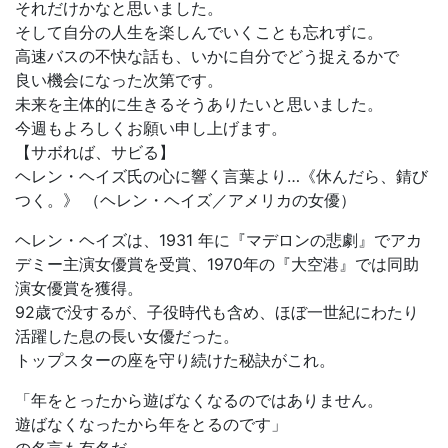
それだけかなと思いました。
そして自分の人生を楽しんでいくことも忘れずに。
高速バスの不快な話も、いかに自分でどう捉えるかで
良い機会になった次第です。
未来を主体的に生きるそうありたいと思いました。
今週もよろしくお願い申し上げます。
【サボれば、サビる】
ヘレン・ヘイズ氏の心に響く言葉より…《休んだら、錆び
つく。》 （ヘレン・ヘイズ／アメリカの女優）
ヘレン・ヘイズは、1931 年に『マデロンの悲劇』でアカ
デミー主演女優賞を受賞、1970年の『大空港』では同助
演女優賞を獲得。
92歳で没するが、子役時代も含め、ほぼ一世紀にわたり
活躍した息の長い女優だった。
トップスターの座を守り続けた秘訣がこれ。
「年をとったから遊ばなくなるのではありません。
遊ばなくなったから年をとるのです」
の名言も有名だ。