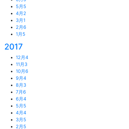
5月
5
4月
2
3月
1
2月
6
1月
5
2017
12月
4
11月
3
10月
6
9月
4
8月
3
7月
6
6月
4
5月
5
4月
4
3月
5
2月
5