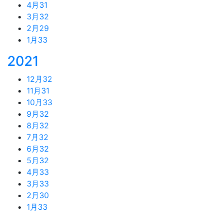
4月
31
3月
32
2月
29
1月
33
2021
12月
32
11月
31
10月
33
9月
32
8月
32
7月
32
6月
32
5月
32
4月
33
3月
33
2月
30
1月
33