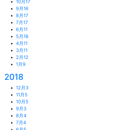
10月
17
9月
16
8月
17
7月
17
6月
11
5月
18
4月
11
3月
11
2月
12
1月
9
2018
12月
3
11月
5
10月
5
9月
3
8月
4
7月
4
6月
5