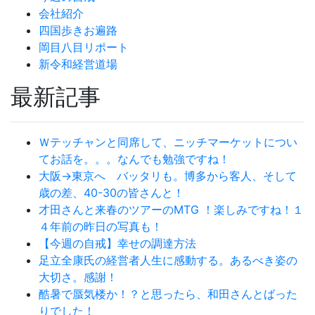
会社紹介
四国歩きお遍路
岡目八目リポート
新令和経営道場
最新記事
Ｗテッチャンと同席して、ニッチマーケットについ
てお話を。。。なんでも勉強ですね！
大阪→東京へ バッタリも。博多から客人、そして
歳の差、40-30の皆さんと！
才田さんと来春のツアーのMTG ！楽しみですね！１
４年前の昨日の写真も！
【今週の自戒】幸せの調達方法
足立全康氏の経営者人生に感動する。あるべき姿の
大切さ。感謝！
酷暑で蜃気楼か！？と思ったら、和田さんとばった
りでした！