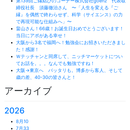
第139回ご縁結びのコーナー株式会社goenz 代表取
締役社長 須藤徹治さん 〜「人生を変える『ご
縁』を偶然で終わらせず、科学（サイエンス）の力
で再現可能な仕組みへ」〜
畠山さん！66歳！お誕生日おめでとうございます！
当日にアポがある幸せ！
大阪から3名で福岡へ！勉強会にお招きいただきまし
た！感謝！
Ｗテッチャンと同席して、ニッチマーケットについ
てお話を。。。なんでも勉強ですね！
大阪→東京へ バッタリも。博多から客人、そして
歳の差、40-30の皆さんと！
アーカイブ
2026
8月
10
7月
33