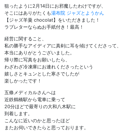
狙ったように
2
月
14
日にお邪魔したわけですが、
そこにはありがたくも
湯布院 ジャズとようかん
【ジャズ羊羹 chocolat】をいただきました！
ラブレターならぬお手紙付き！最高！
経営に関すること、
私の勝手なアイディアに真剣に耳を傾けてくださって、
本当にありがとうございました。
帰り際に写真をお願いしたら、
わざわざ冷凍庫にお連れくださったという
嬉しさとキュンとした寒さでしたが
楽しかったです！
五條メディカルさんへは
近鉄鶴橋駅から電車に乗って
20
分ほどで最寄りの大和八木駅に
到着します。
こんなに近いのかと思ったほど
またお伺いできたらと思っております。