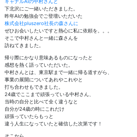
キャナル
AI
の中村さんと
下北沢にご一緒いただきました。
昨年
AI
の勉強会でご登壇いただいた
株式会社pluszero社長の森さんに
ぜひお会いしたいですと熱心に私に依頼を。。。
そこで中村さんと一緒に森さんを
訪ねてきました。
帰り際にかなり意味あるものになったと
感想を熱く語っていただいた。
中村さんとは、東京駅まで一緒に帰る道すがら、
事業の展開についてあれやこれやと
打ち合わせもできました。
24
歳でここまで頑張っている中村さん、
当時の自分と比べて全く違うなと
自分が
24
歳の時にこれだけ
頑張っていたらもっと
違う人生になっていたと確信した次第です！
そこから