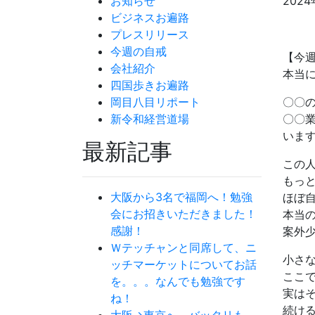
お知らせ
2024
ビジネスお遍路
プレスリリース
今週の自戒
【今
会社紹介
本当
四国歩きお遍路
岡目八目リポート
〇〇
新令和経営道場
〇〇
いま
最新記事
この
もっ
大阪から3名で福岡へ！勉強
ほぼ
会にお招きいただきました！
本当
感謝！
案外
Ｗテッチャンと同席して、ニ
小さ
ッチマーケットについてお話
ここ
を。。。なんでも勉強です
実は
ね！
続け
大阪→東京へ バッタリも。