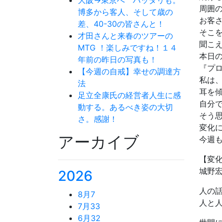
周囲
博多から客人、そして歳の
お客
差、40-30の皆さんと！
そこ
才田さんと来春のツアーの
聞こ
MTG ！楽しみですね！１４
本日
年前の昨日の写真も！
『プ
【今週の自戒】幸せの調達方
私は
法
耳を
足立全康氏の経営者人生に感
自分
動する。あるべき姿の大切
そう
さ。感謝！
変化
アーカイブ
今週
【変
城野
2026
人の
8月
7
人と
7月
33
6月
32