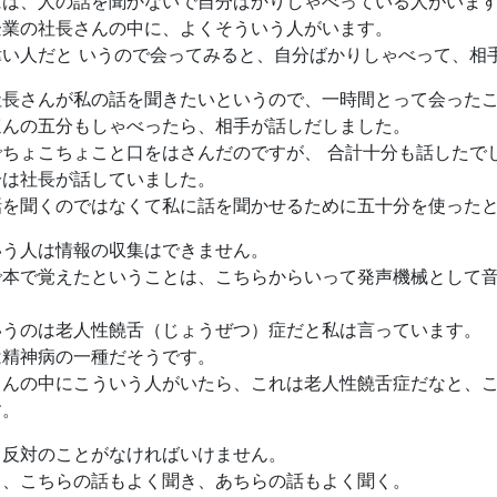
には、人の話を聞かないで自分ばかりしゃべっている人がいま
企業の社長さんの中に、よくそういう人がいます。
偉い人だと いうので会ってみると、自分ばかりしゃべって、相
社長さんが私の話を聞きたいというので、一時間とって会った
ほんの五分もしゃべったら、相手が話しだしました。
でちょこちょこと口をはさんだのですが、 合計十分も話したで
分は社長が話していました。
話を聞くのではなくて私に話を聞かせるために五十分を使った
いう人は情報の収集はできません。
で本で覚えたということは、こちらからいって発声機械として
いうのは老人性饒舌（じょうぜつ）症だと私は言っています。
は精神病の一種だそうです。
さんの中にこういう人がいたら、これは老人性饒舌症だなと、
す。
と反対のことがなければいけません。
り、こちらの話もよく聞き、あちらの話もよく聞く。