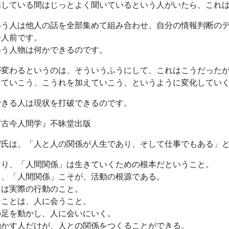
話している間はじっとよく聞いているという人がいたら、これ
いう人は他人の話を全部集めて組み合わせ、自分の情報判断の
一人前です。
いう人物は何かできるのです。
が変わるというのは、そういうふうにして、これはこうだった
えていこう、こうれを加えていこう、というように変化してい
できる人は現状を打破できるのです。
西古今人間学』不昧堂出版
宏氏は、「人と人の関係が人生であり、そして仕事でもある」
まり、「人間関係」は生きていくための根本だということ。
て、「人間関係」こそが、活動の根源である。
とは実際の行動のこと。
なことは、人に会うこと。
の足を動かし、人に会いにいく。
動かす人だけが、人との関係をつくることができる。