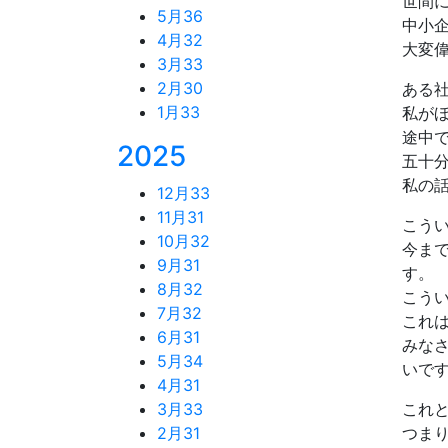
世間
5月
36
中小
4月
32
大変
3月
33
2月
30
ある
1月
33
私が
途中
2025
五十
私の
12月
33
11月
31
こう
10月
32
今ま
9月
31
す。
8月
32
こう
7月
32
これ
6月
31
みな
5月
34
いで
4月
31
3月
33
これ
2月
31
つま