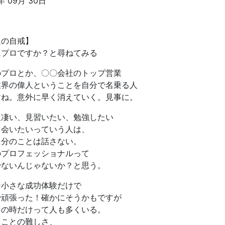
年 09月 30日
週の自戒】
にプロですか？と尋ねてみる
のプロとか、〇〇会社のトップ営業
業界の偉人ということを自分で名乗る人
すね。意外に早く消えていく。見事に。
人凄い、見習いたい、勉強したい
と会いたいっていう人は、
自分のことは話さない。
のプロフェッショナルって
少ないんじゃないか？と思う。
な小さな成功体験だけで
で頑張った！確かにそうかもですが
その時だけって人も多くいる。
ることの難しさ、