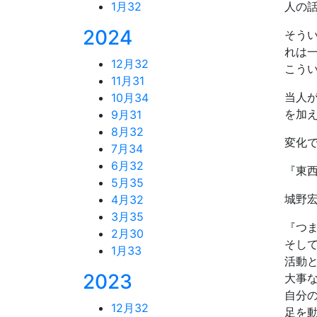
1月
32
人の
2024
そう
れは
12月
32
こう
11月
31
当人
10月
34
を加
9月
31
8月
32
変化
7月
34
6月
32
『東
5月
35
城野
4月
32
3月
35
『つ
2月
30
そし
1月
33
活動
2023
大事
自分
12月
32
足を