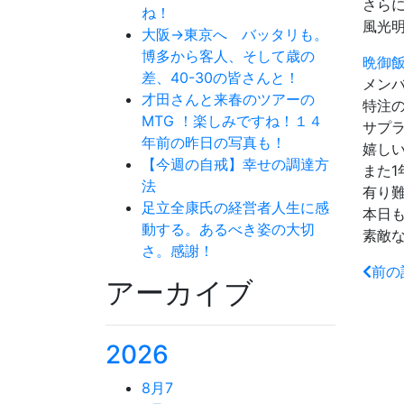
さら
ね！
風光
大阪→東京へ バッタリも。
博多から客人、そして歳の
晩御
差、40-30の皆さんと！
メン
才田さんと来春のツアーの
特注
MTG ！楽しみですね！１４
サプ
年前の昨日の写真も！
嬉し
【今週の自戒】幸せの調達方
また
法
有り
足立全康氏の経営者人生に感
本日
動する。あるべき姿の大切
素敵
さ。感謝！
前の
アーカイブ
2026
8月
7