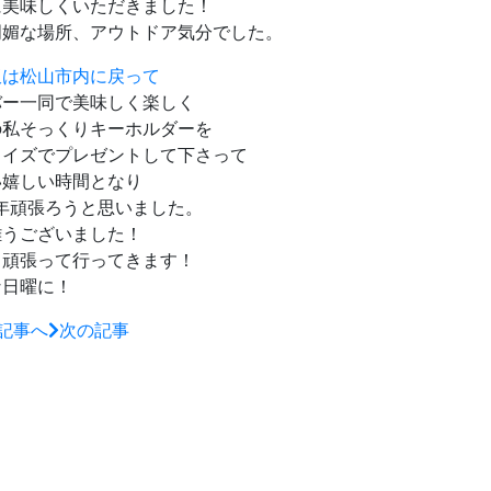
に美味しくいただきました！
明媚な場所、アウトドア気分でした。
飯は松山市内に戻って
バー一同で美味しく楽しく
の私そっくりキーホルダーを
ライズでプレゼントして下さって
い嬉しい時間となり
1年頑張ろうと思いました。
難うございました！
も頑張って行ってきます！
な日曜に！
記事へ
次の記事