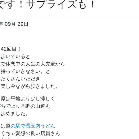
です！サプライズも！
年 09月 29日
42回目！
を歩いていると
業で休憩中の人生の大先輩から
！持っていきなさい。と
をたくさんいただき
を楽しみながら歩きました。
高原は平地より少し涼しく
がちで上り基調の山道も
く歩めました。
チは道
の駅で温玉肉うどん
ゃくちゃ愛想の良い店員さん