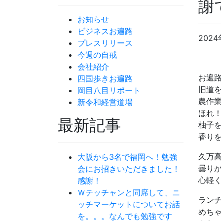
謝
お知らせ
ビジネスお遍路
2024
プレスリリース
今週の自戒
会社紹介
お遍路
四国歩きお遍路
旧道
岡目八目リポート
農作
新令和経営道場
ほれ
最新記事
柚子
香り
久万
大阪から3名で福岡へ！勉強
曇り
会にお招きいただきました！
心軽
感謝！
Ｗテッチャンと同席して、ニ
ラン
ッチマーケットについてお話
めち
を。。。なんでも勉強です