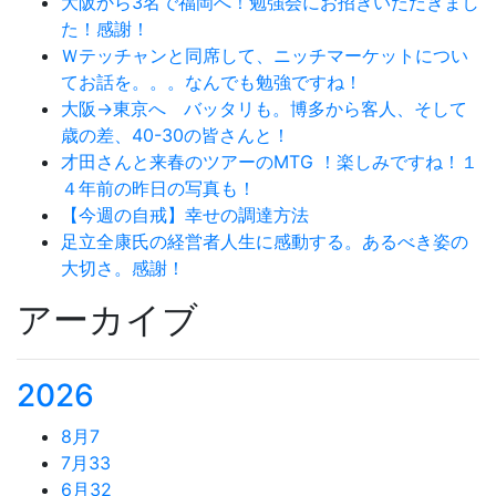
大阪から3名で福岡へ！勉強会にお招きいただきまし
た！感謝！
Ｗテッチャンと同席して、ニッチマーケットについ
てお話を。。。なんでも勉強ですね！
大阪→東京へ バッタリも。博多から客人、そして
歳の差、40-30の皆さんと！
才田さんと来春のツアーのMTG ！楽しみですね！１
４年前の昨日の写真も！
【今週の自戒】幸せの調達方法
足立全康氏の経営者人生に感動する。あるべき姿の
大切さ。感謝！
アーカイブ
2026
8月
7
7月
33
6月
32