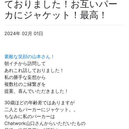
ておりました！お互いパー
カにジャケット！最高！
2024年 02月 01日
素敵な笑顔の山本さん！
朝イチから訪問して
あれこれ話しておりました！
私の勝手な妄想から
複数社のご縁繋ぎを
提案、喜んでいただきました！
30歳ほどの年齢差ではありますが
二人ともパーカーにジャケット。。
ちなみに私のパーカーは
Chatwork山口さんからいただいたもの