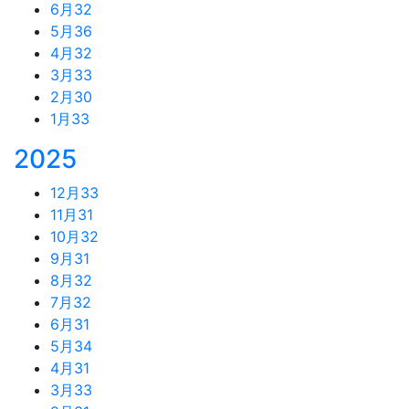
6月
32
5月
36
4月
32
3月
33
2月
30
1月
33
2025
12月
33
11月
31
10月
32
9月
31
8月
32
7月
32
6月
31
5月
34
4月
31
3月
33