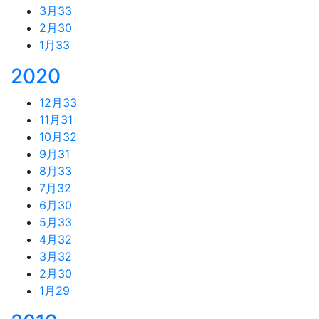
3月
33
2月
30
1月
33
2020
12月
33
11月
31
10月
32
9月
31
8月
33
7月
32
6月
30
5月
33
4月
32
3月
32
2月
30
1月
29