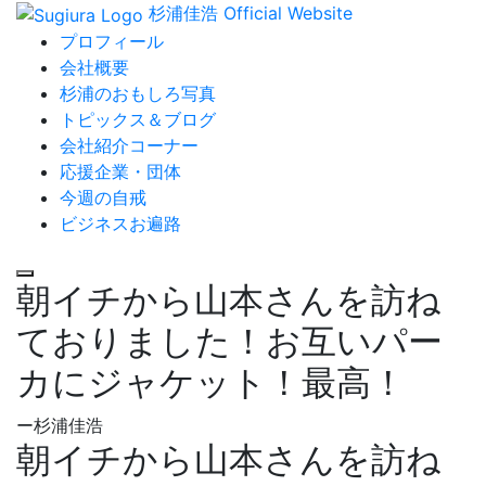
杉浦佳浩 Official Website
プロフィール
会社概要
杉浦のおもしろ写真
トピックス＆ブログ
会社紹介コーナー
応援企業・団体
今週の自戒
ビジネスお遍路
朝イチから山本さんを訪ね
ておりました！お互いパー
カにジャケット！最高！
ー杉浦佳浩
朝イチから山本さんを訪ね