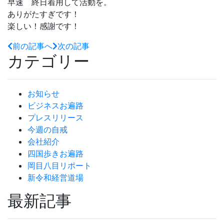
早速 終日着用して活動を。
ありがたすぎです！
楽しい！感謝です！
前の記事へ
次の記事
カテゴリー
お知らせ
ビジネスお遍路
プレスリリース
今週の自戒
会社紹介
四国歩きお遍路
岡目八目リポート
新令和経営道場
最新記事