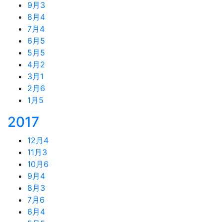
9月
3
8月
4
7月
4
6月
5
5月
5
4月
2
3月
1
2月
6
1月
5
2017
12月
4
11月
3
10月
6
9月
4
8月
3
7月
6
6月
4