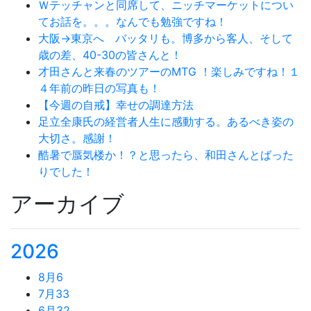
Ｗテッチャンと同席して、ニッチマーケットについ
てお話を。。。なんでも勉強ですね！
大阪→東京へ バッタリも。博多から客人、そして
歳の差、40-30の皆さんと！
才田さんと来春のツアーのMTG ！楽しみですね！１
４年前の昨日の写真も！
【今週の自戒】幸せの調達方法
足立全康氏の経営者人生に感動する。あるべき姿の
大切さ。感謝！
酷暑で蜃気楼か！？と思ったら、和田さんとばった
りでした！
アーカイブ
2026
8月
6
7月
33
6月
32