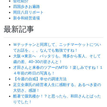
会社紹介
四国歩きお遍路
岡目八目リポート
新令和経営道場
最新記事
Ｗテッチャンと同席して、ニッチマーケットについ
てお話を。。。なんでも勉強ですね！
大阪→東京へ バッタリも。博多から客人、そして
歳の差、40-30の皆さんと！
才田さんと来春のツアーのMTG ！楽しみですね！１
４年前の昨日の写真も！
【今週の自戒】幸せの調達方法
足立全康氏の経営者人生に感動する。あるべき姿の
大切さ。感謝！
酷暑で蜃気楼か！？と思ったら、和田さんとばった
りでした！