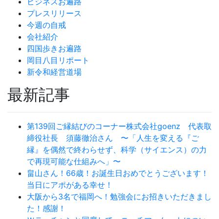
ビジネスお遍路
プレスリリース
今週の自戒
会社紹介
四国歩きお遍路
岡目八目リポート
新令和経営道場
最新記事
第139回ご縁結びのコーナー株式会社goenz 代表取
締役社長 須藤徹治さん 〜「人生を変える『ご
縁』を偶然で終わらせず、科学（サイエンス）の力
で再現可能な仕組みへ」〜
畠山さん！66歳！お誕生日おめでとうございます！
当日にアポがある幸せ！
大阪から3名で福岡へ！勉強会にお招きいただきまし
た！感謝！