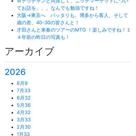
Ｗテッチャンと同席して、ニッチマーケットについ
てお話を。。。なんでも勉強ですね！
大阪→東京へ バッタリも。博多から客人、そして
歳の差、40-30の皆さんと！
才田さんと来春のツアーのMTG ！楽しみですね！１
４年前の昨日の写真も！
アーカイブ
2026
8月
9
7月
33
6月
32
5月
36
4月
32
3月
33
2月
30
1月
33