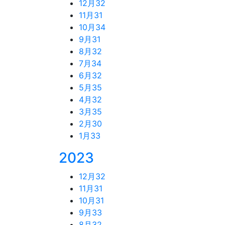
12月
32
11月
31
10月
34
9月
31
8月
32
7月
34
6月
32
5月
35
4月
32
3月
35
2月
30
1月
33
2023
12月
32
11月
31
10月
31
9月
33
8月
32