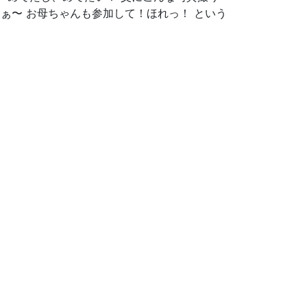
なぁ〜 お母ちゃんも参加して！ほれっ！ という