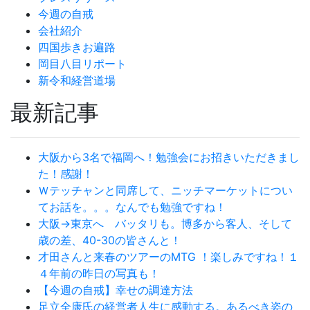
今週の自戒
会社紹介
四国歩きお遍路
岡目八目リポート
新令和経営道場
最新記事
大阪から3名で福岡へ！勉強会にお招きいただきまし
た！感謝！
Ｗテッチャンと同席して、ニッチマーケットについ
てお話を。。。なんでも勉強ですね！
大阪→東京へ バッタリも。博多から客人、そして
歳の差、40-30の皆さんと！
才田さんと来春のツアーのMTG ！楽しみですね！１
４年前の昨日の写真も！
【今週の自戒】幸せの調達方法
足立全康氏の経営者人生に感動する。あるべき姿の