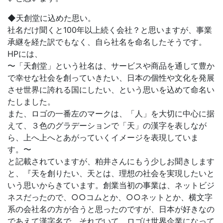
◆天創堂に込めた思い。
社名だけ聞くと100年以上続く会社？と思いますが、事業
承継を経た訳でもなく、自ら社名を命名したそうです。
HPには、
〜「天創堂」という社名は、サービスや商品を通して豊か
で幸せな社会を創っていきたい、日本の個性や文化を発展
させ世界に誇れる国にしたい、という思いを込めて命名い
たしました。
また、ロゴの一番左のマークは、「人」を大切に中心に据
えて、３色のグラデーションで「天」の漢字を表しなが
ら、上へ上へとあがっていくイメージを表現していま
す。〜
と記載されていますが、粕井さんにもう少しお聞きします
と、『天を創りたい、天とは、理想の社会を実現したいと
いう思いからきています。創業当初の事業は、ネットビジ
ネスだったので、○○コムとか、○○ネットとか、横文字
系の会社名の方が合うと思ったのですが、日本が好きなの
であえて漢字名で、それでいて、ロゴは世界企業になって