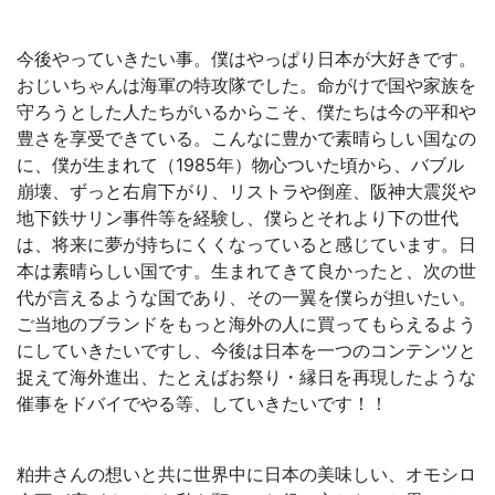
今後やっていきたい事。僕はやっぱり日本が大好きです。
おじいちゃんは海軍の特攻隊でした。命がけで国や家族を
守ろうとした人たちがいるからこそ、僕たちは今の平和や
豊さを享受できている。こんなに豊かで素晴らしい国なの
に、僕が生まれて（1985年）物心ついた頃から、バブル
崩壊、ずっと右肩下がり、リストラや倒産、阪神大震災や
地下鉄サリン事件等を経験し、僕らとそれより下の世代
は、将来に夢が持ちにくくなっていると感じています。日
本は素晴らしい国です。生まれてきて良かったと、次の世
代が言えるような国であり、その一翼を僕らが担いたい。
ご当地のブランドをもっと海外の人に買ってもらえるよう
にしていきたいですし、今後は日本を一つのコンテンツと
捉えて海外進出、たとえばお祭り・縁日を再現したような
催事をドバイでやる等、していきたいです！！
粕井さんの想いと共に世界中に日本の美味しい、オモシロ