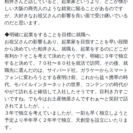
粕井さんと話していると、起業家というより、どこか懐か
しい大阪の商売人のような錯覚に陥ることがあるのです
が、大好きなお祖父さんの影響を良い面で受け継いでいる
のだと思います。
◆明確に起業をすることを目標に就職へ
お祖父さんの影響もあり、起業家を目指すことを早い段階
から決めていた粕井さん、就職も、起業をするのにどこが
有利か？そこを考えて決めたそうです。明確に３年で独立
すると決めて。７０社〜８０社を就活で訪問、その後、就
職先に選んだのは、サイバード社。ガラケーからスマート
フォンに変わろうとする夜明け前、これから益々携帯の時
代、モバイルインターネットの世界、コンテンツの時代が
やがて訪れると確信して入社したそうです。目利き力すご
いですね。でも今はお土産物屋さんですわぁ〜と笑顔で話
されてましたが。。。
３年で独立を考えていましたが、一刻も早く独立しようと
予定より半年早く２年半で独立、天創堂を設立にいたりま
す。