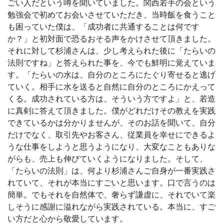
ごい人だという噂を聞いていました。関西若手の会という
勉強会で初めてお会いさせていただき、当時飯を食うこと
も困っていた僕は、「成功者に共通することは何です
か？」と初対面で恐るおそる声をかけさせて頂きました。
それに対して杉浦さんは、少し考えられた後に「たらいの
法則ですね」と答えられた事を、今でも鮮明に覚えていま
す。「たらいの水は、自分のところにたぐり寄せると逃げ
ていく。相手に水を送ると自然に自分のところにかえって
くる。成功されている方は、そういう方ですよ」と、若造
に真剣に答えて頂きました。僕がどれだけその教えを実践
できているかは分かりませんが、そのお話を聞いて、自分
だけでなく、取引先やお客さん、従業員を幸せにできるよ
うな仕事をしようと思うようになり、大変なこともありな
がらも、売上も伸びていくようになりました。そして、
「たらいの法則」は、何より杉浦さんご自身が一番実践さ
れていて、それが本当にすごいと思います。口で言うのは
簡単。でもそれを自然体で、奢らず謙虚に、それでいて楽
しそうに感謝に溢れながら実践されている。本当に、すご
い方だと心から敬愛しています。