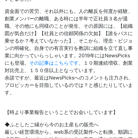
資金面での苦労、それ以外にも。人の離反を何度か経験、
創業メンバーの離職、ある時には半年で正社員３名が退
職、その他にも同様のことが発生、その原因には、【組織
図が気合だけ】【社員との信頼関係の欠如】【誰をバスに
乗せるか？考えていなかった】、そこから、理念・ビジョ
ンの明確化、自身での有言実行を教訓に組織を立て直し事
業に向かっていらっしゃいます。2019年にはNewsPicks
にも登場。
その記事はこちらです。
１０期連続増収、創業
対比売上、１５０倍以上となっています。
余談ですが、最近はNewsPicksへのコメントも注力され、
プロピッカーを目指しているのでは？と感じたりしていま
す。
【時より事業報告ということでお会いしています】
◆ふとしたご縁から今のお土産もの販売へ
厳しい経営環境から、web系の受託製作へと転換、順調に