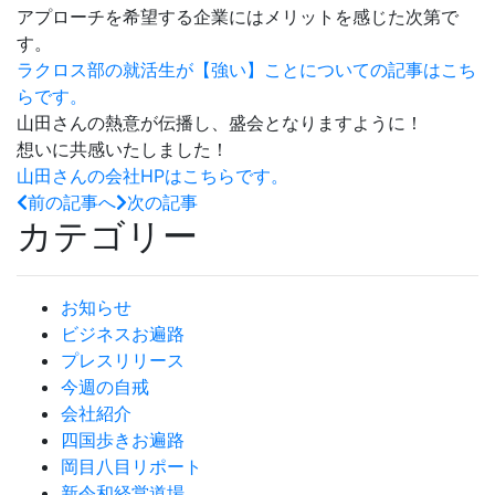
アプローチを希望する企業にはメリットを感じた次第で
す。
ラクロス部の就活生が【強い】ことについての記事はこち
らです。
山田さんの熱意が伝播し、盛会となりますように！
想いに共感いたしました！
山田さんの会社HPはこちらです。
前の記事へ
次の記事
カテゴリー
お知らせ
ビジネスお遍路
プレスリリース
今週の自戒
会社紹介
四国歩きお遍路
岡目八目リポート
新令和経営道場