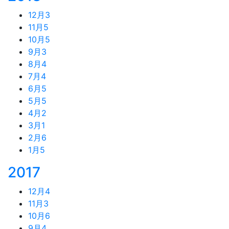
12月
3
11月
5
10月
5
9月
3
8月
4
7月
4
6月
5
5月
5
4月
2
3月
1
2月
6
1月
5
2017
12月
4
11月
3
10月
6
9月
4