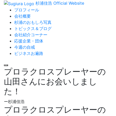
杉浦佳浩 Official Website
プロフィール
会社概要
杉浦のおもしろ写真
トピックス＆ブログ
会社紹介コーナー
応援企業・団体
今週の自戒
ビジネスお遍路
プロラクロスプレーヤーの
山田さんにお会いしまし
た！
ー杉浦佳浩
プロラクロスプレーヤーの