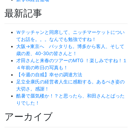
最新記事
Ｗテッチャンと同席して、ニッチマーケットについ
てお話を。。。なんでも勉強ですね！
大阪→東京へ バッタリも。博多から客人、そして
歳の差、40-30の皆さんと！
才田さんと来春のツアーのMTG ！楽しみですね！１
４年前の昨日の写真も！
【今週の自戒】幸せの調達方法
足立全康氏の経営者人生に感動する。あるべき姿の
大切さ。感謝！
酷暑で蜃気楼か！？と思ったら、和田さんとばった
りでした！
アーカイブ