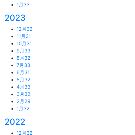
1月
33
2023
12月
32
11月
31
10月
31
9月
33
8月
32
7月
33
6月
31
5月
32
4月
33
3月
32
2月
29
1月
32
2022
12月
32