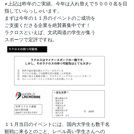
≠上記は昨年のご実績。今年は入れ替えで５０００名を目
指していらっしゃいます。
まずは今年の１１月のイベントのご成功を
ご支援くださる企業を絶賛募集中です！
ラクロスといえば、文武両道の学生が集う
スポーツで定評ですね。
１１月当日のイベントには、国内大学生も数千名
観戦に来るとのこと、レベル高い学生さんへの