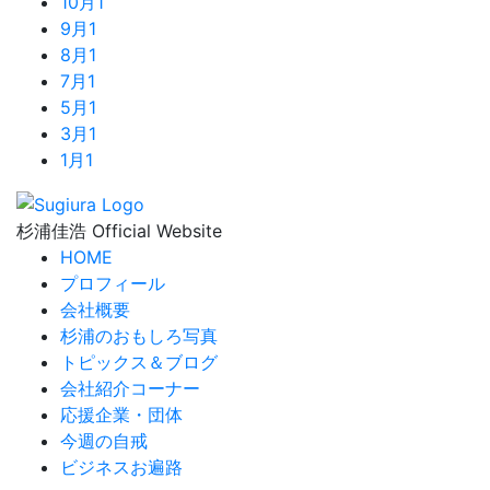
10月
1
9月
1
8月
1
7月
1
5月
1
3月
1
1月
1
杉浦佳浩 Official Website
HOME
プロフィール
会社概要
杉浦のおもしろ写真
トピックス＆ブログ
会社紹介コーナー
応援企業・団体
今週の自戒
ビジネスお遍路