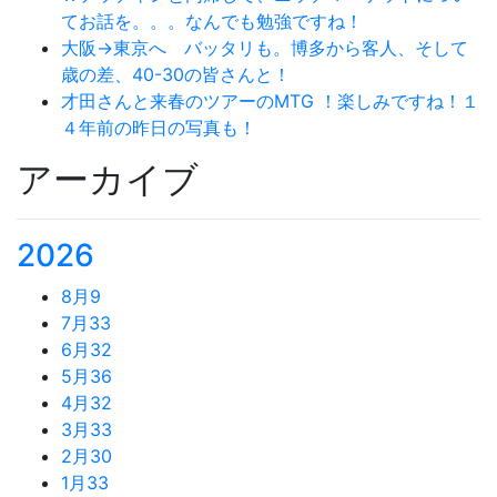
てお話を。。。なんでも勉強ですね！
大阪→東京へ バッタリも。博多から客人、そして
歳の差、40-30の皆さんと！
才田さんと来春のツアーのMTG ！楽しみですね！１
４年前の昨日の写真も！
アーカイブ
2026
8月
9
7月
33
6月
32
5月
36
4月
32
3月
33
2月
30
1月
33