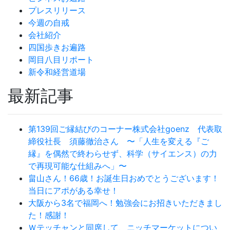
プレスリリース
今週の自戒
会社紹介
四国歩きお遍路
岡目八目リポート
新令和経営道場
最新記事
第139回ご縁結びのコーナー株式会社goenz 代表取
締役社長 須藤徹治さん 〜「人生を変える『ご
縁』を偶然で終わらせず、科学（サイエンス）の力
で再現可能な仕組みへ」〜
畠山さん！66歳！お誕生日おめでとうございます！
当日にアポがある幸せ！
大阪から3名で福岡へ！勉強会にお招きいただきまし
た！感謝！
Ｗテッチャンと同席して、ニッチマーケットについ