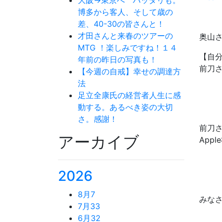
博多から客人、そして歳の
差、40-30の皆さんと！
才田さんと来春のツアーの
奥山
MTG ！楽しみですね！１４
【自
年前の昨日の写真も！
前刀
【今週の自戒】幸せの調達方
法
足立全康氏の経営者人生に感
動する。あるべき姿の大切
さ。感謝！
前刀
アーカイブ
Appl
2026
8月
7
みな
7月
33
6月
32