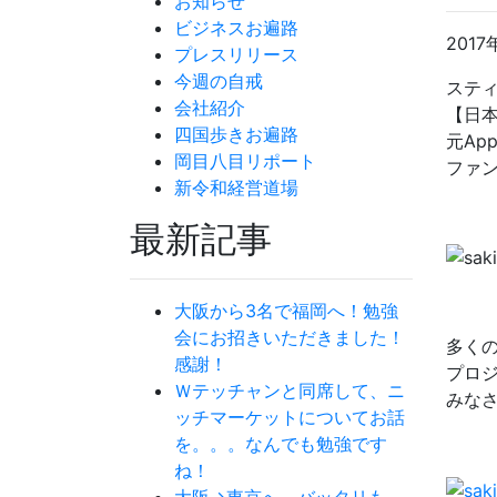
お知らせ
ビジネスお遍路
2017
プレスリリース
今週の自戒
ステ
会社紹介
【日
四国歩きお遍路
元Ap
岡目八目リポート
ファ
新令和経営道場
最新記事
大阪から3名で福岡へ！勉強
会にお招きいただきました！
多く
感謝！
プロ
Ｗテッチャンと同席して、ニ
みな
ッチマーケットについてお話
を。。。なんでも勉強です
ね！
大阪→東京へ バッタリも。