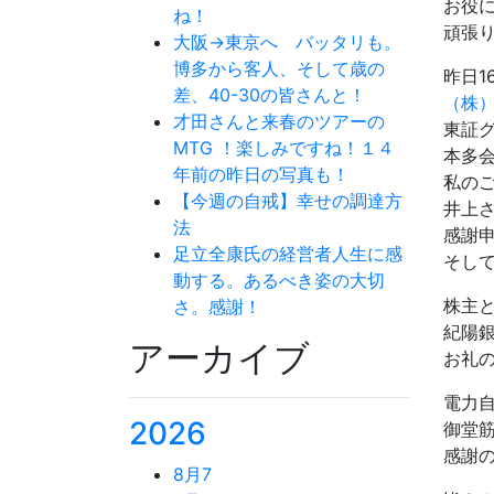
お役
ね！
頑張
大阪→東京へ バッタリも。
博多から客人、そして歳の
昨日1
差、40-30の皆さんと！
（株
才田さんと来春のツアーの
東証
MTG ！楽しみですね！１４
本多
年前の昨日の写真も！
私の
【今週の自戒】幸せの調達方
井上
法
感謝
足立全康氏の経営者人生に感
そし
動する。あるべき姿の大切
株主
さ。感謝！
紀陽
アーカイブ
お礼
電力
2026
御堂
感謝
8月
7