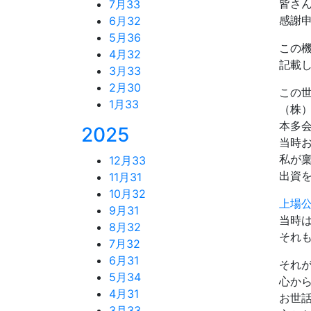
皆さ
7月
33
感謝
6月
32
5月
36
この
4月
32
記載
3月
33
2月
30
この
1月
33
（株
本多
2025
当時
私が
12月
33
出資
11月
31
10月
32
上場
9月
31
当時は
8月
32
それ
7月
32
6月
31
それ
5月
34
心か
4月
31
お世
3月
33