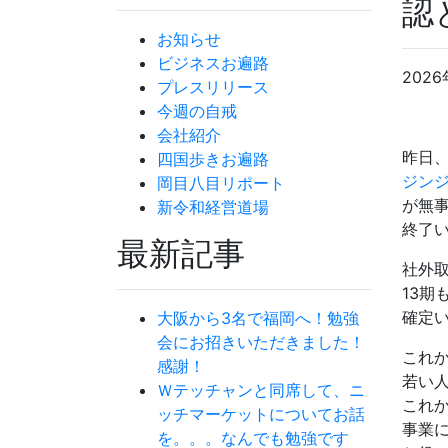
認
お知らせ
ビジネスお遍路
2026
プレスリリース
今週の自戒
会社紹介
昨日
四国歩きお遍路
ジンジ
岡目八目リポート
が無
新令和経営道場
終了
最新記事
社外
13期
確定
大阪から3名で福岡へ！勉強
会にお招きいただきました！
これ
感謝！
若い
Ｗテッチャンと同席して、ニ
これ
ッチマーケットについてお話
事業
を。。。なんでも勉強です