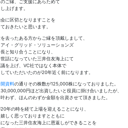
んのご縁、ご支援にあらためて
申し上げます。
機会に区切となりますことを
しておきたいと思います。
世を去ったある方からご縁を頂戴しまして、
）アイ・グリッド・ソリューションズ
会長と知り合うことになり、
お世話になっていた三井住友海上にて
稟議を上げ、VC社ではなく本体で
をしていただいたのが20年近く前になります。
公開資料
の通りその株数が125,000株になっておりました。
30,000,000円ほど出資したいと役員に掛け合いましたが、
も叶わず、ほんのわずか金額を出資させて頂きました。
が20年の時を経て上場を迎えることになり、
ら嬉しく思っておりますとともに
話になった三井住友海上に恩返しができることを