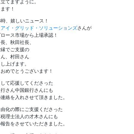
に立てますように。
ります！
6時、嬉しいニュース！
）アイ・グリッド・ソリューションズ
さんが
グロース市場から上場承認！
会長、秋田社長、
ご縁でご支援の
さん、村田さん
申し上げます。
ておめでとうございます！
として応援してくださった
銀行さん中国銀行さんにも
の連絡を入れさせて頂きました。
自由化の際にご支援くださった
筋税理士法人の才木さんにも
の報告をさせていただきました。