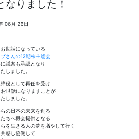
となりました！
年 06月 26日
、お世話になっている
ブさんの12期株主総会
事に議案も承認となり
いたしました。
取締役として再任を受け
もお世話になりますことが
いたしました。
からの日本の未来を創る
人たちへ機会提供となる
からを生きる人の夢を増やして行く
に共感し協働して