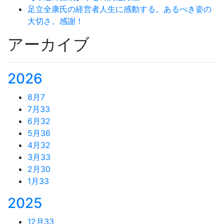
足立全康氏の経営者人生に感動する。あるべき姿の
大切さ。感謝！
アーカイブ
2026
8月
7
7月
33
6月
32
5月
36
4月
32
3月
33
2月
30
1月
33
2025
12月
33