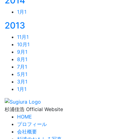
2014
1月
1
2013
11月
1
10月
1
9月
1
8月
1
7月
1
5月
1
3月
1
1月
1
杉浦佳浩 Official Website
HOME
プロフィール
会社概要