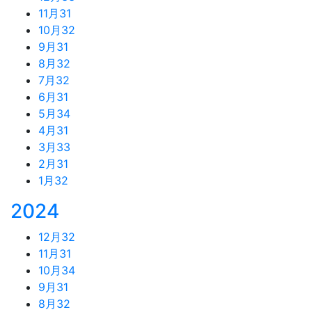
11月
31
10月
32
9月
31
8月
32
7月
32
6月
31
5月
34
4月
31
3月
33
2月
31
1月
32
2024
12月
32
11月
31
10月
34
9月
31
8月
32