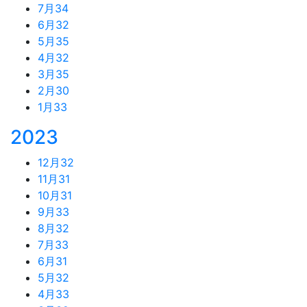
7月
34
6月
32
5月
35
4月
32
3月
35
2月
30
1月
33
2023
12月
32
11月
31
10月
31
9月
33
8月
32
7月
33
6月
31
5月
32
4月
33