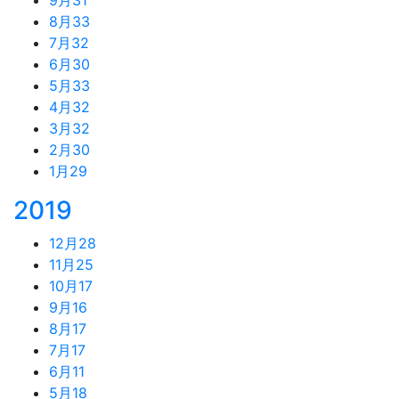
8月
33
7月
32
6月
30
5月
33
4月
32
3月
32
2月
30
1月
29
2019
12月
28
11月
25
10月
17
9月
16
8月
17
7月
17
6月
11
5月
18