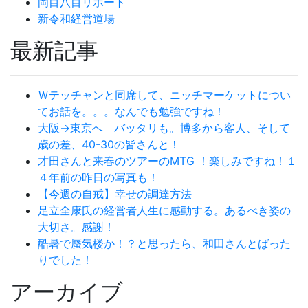
岡目八目リポート
新令和経営道場
最新記事
Ｗテッチャンと同席して、ニッチマーケットについ
てお話を。。。なんでも勉強ですね！
大阪→東京へ バッタリも。博多から客人、そして
歳の差、40-30の皆さんと！
才田さんと来春のツアーのMTG ！楽しみですね！１
４年前の昨日の写真も！
【今週の自戒】幸せの調達方法
足立全康氏の経営者人生に感動する。あるべき姿の
大切さ。感謝！
酷暑で蜃気楼か！？と思ったら、和田さんとばった
りでした！
アーカイブ