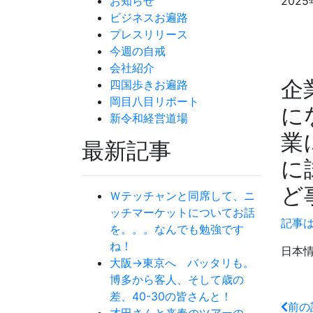
お知らせ
2025
ビジネスお遍路
プレスリリース
今週の自戒
会社紹介
企
四国歩きお遍路
岡目八目リポート
に
新令和経営道場
業
最新記事
に
ど
Ｗテッチャンと同席して、ニ
ッチマーケットについてお話
記事
を。。。なんでも勉強です
ね！
日本
大阪→東京へ バッタリも。
博多から客人、そして歳の
差、40-30の皆さんと！
前の
才田さんと来春のツアーの