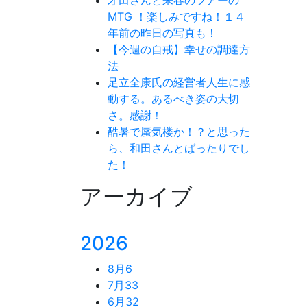
MTG ！楽しみですね！１４
年前の昨日の写真も！
【今週の自戒】幸せの調達方
法
足立全康氏の経営者人生に感
動する。あるべき姿の大切
さ。感謝！
酷暑で蜃気楼か！？と思った
ら、和田さんとばったりでし
た！
アーカイブ
2026
8月
6
7月
33
6月
32