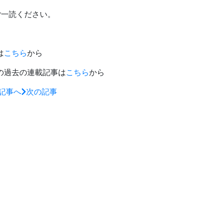
ご一読ください。
は
こちら
から
!の過去の連載記事は
こちら
から
記事へ
次の記事