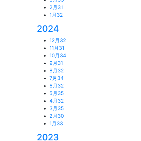
2月
31
1月
32
2024
12月
32
11月
31
10月
34
9月
31
8月
32
7月
34
6月
32
5月
35
4月
32
3月
35
2月
30
1月
33
2023