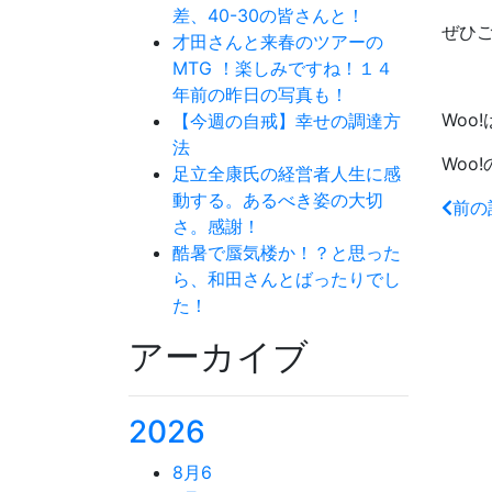
差、40-30の皆さんと！
ぜひ
才田さんと来春のツアーの
MTG ！楽しみですね！１４
年前の昨日の写真も！
Woo!
【今週の自戒】幸せの調達方
法
Woo
足立全康氏の経営者人生に感
動する。あるべき姿の大切
前の
さ。感謝！
酷暑で蜃気楼か！？と思った
ら、和田さんとばったりでし
た！
アーカイブ
2026
8月
6