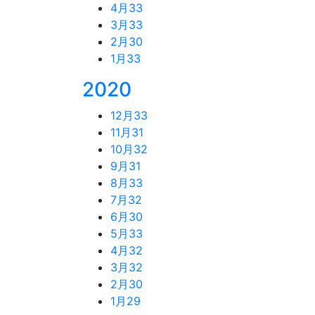
4月
33
3月
33
2月
30
1月
33
2020
12月
33
11月
31
10月
32
9月
31
8月
33
7月
32
6月
30
5月
33
4月
32
3月
32
2月
30
1月
29