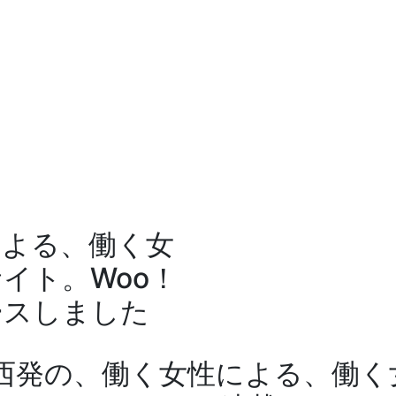
による、働く女
イト。Woo！
ースしました
西発の、働く女性による、働く