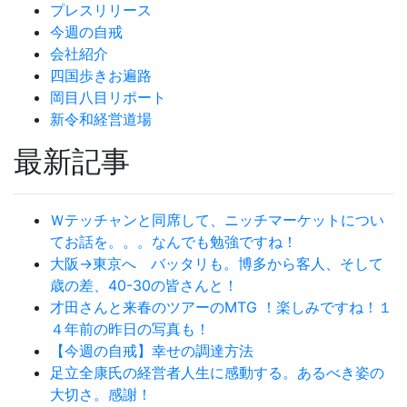
プレスリリース
今週の自戒
会社紹介
四国歩きお遍路
岡目八目リポート
新令和経営道場
最新記事
Ｗテッチャンと同席して、ニッチマーケットについ
てお話を。。。なんでも勉強ですね！
大阪→東京へ バッタリも。博多から客人、そして
歳の差、40-30の皆さんと！
才田さんと来春のツアーのMTG ！楽しみですね！１
４年前の昨日の写真も！
【今週の自戒】幸せの調達方法
足立全康氏の経営者人生に感動する。あるべき姿の
大切さ。感謝！