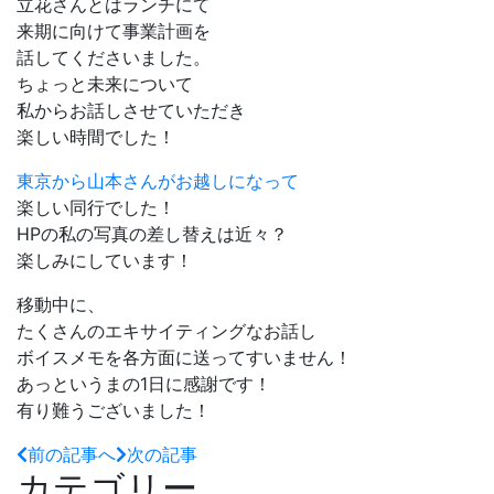
立花さんとはランチにて
来期に向けて事業計画を
話してくださいました。
ちょっと未来について
私からお話しさせていただき
楽しい時間でした！
東京から山本さんがお越しになって
楽しい同行でした！
HPの私の写真の差し替えは近々？
楽しみにしています！
移動中に、
たくさんのエキサイティングなお話し
ボイスメモを各方面に送ってすいません！
あっというまの1日に感謝です！
有り難うございました！
前の記事へ
次の記事
カテゴリー