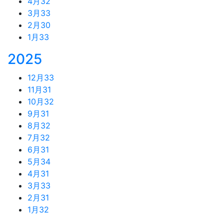
4月
32
3月
33
2月
30
1月
33
2025
12月
33
11月
31
10月
32
9月
31
8月
32
7月
32
6月
31
5月
34
4月
31
3月
33
2月
31
1月
32