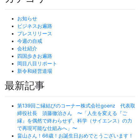
お知らせ
ビジネスお遍路
プレスリリース
今週の自戒
会社紹介
四国歩きお遍路
岡目八目リポート
新令和経営道場
最新記事
第139回ご縁結びのコーナー株式会社goenz 代表取
締役社長 須藤徹治さん 〜「人生を変える『ご
縁』を偶然で終わらせず、科学（サイエンス）の力
で再現可能な仕組みへ」〜
畠山さん！66歳！お誕生日おめでとうございます！