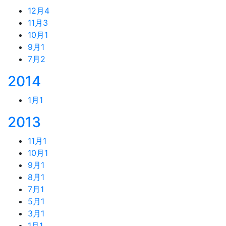
12月
4
11月
3
10月
1
9月
1
7月
2
2014
1月
1
2013
11月
1
10月
1
9月
1
8月
1
7月
1
5月
1
3月
1
1月
1