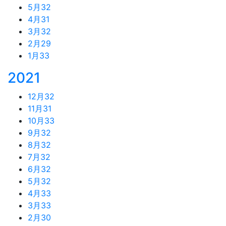
5月
32
4月
31
3月
32
2月
29
1月
33
2021
12月
32
11月
31
10月
33
9月
32
8月
32
7月
32
6月
32
5月
32
4月
33
3月
33
2月
30