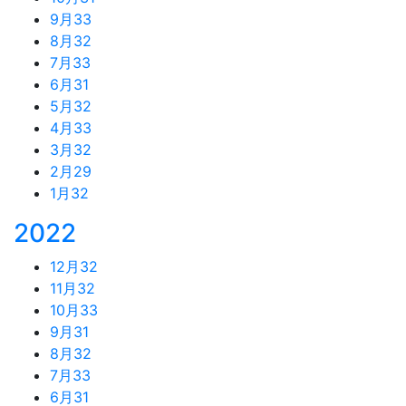
9月
33
8月
32
7月
33
6月
31
5月
32
4月
33
3月
32
2月
29
1月
32
2022
12月
32
11月
32
10月
33
9月
31
8月
32
7月
33
6月
31