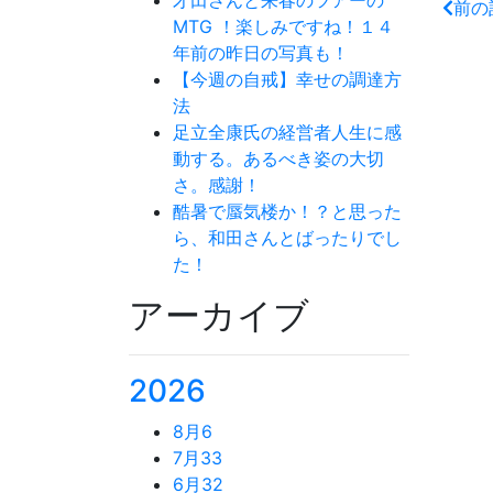
前の
MTG ！楽しみですね！１４
年前の昨日の写真も！
【今週の自戒】幸せの調達方
法
足立全康氏の経営者人生に感
動する。あるべき姿の大切
さ。感謝！
酷暑で蜃気楼か！？と思った
ら、和田さんとばったりでし
た！
アーカイブ
2026
8月
6
7月
33
6月
32