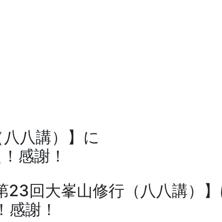
（八八講）】に
た！感謝！
第23回大峯山修行（八八講）
！感謝！