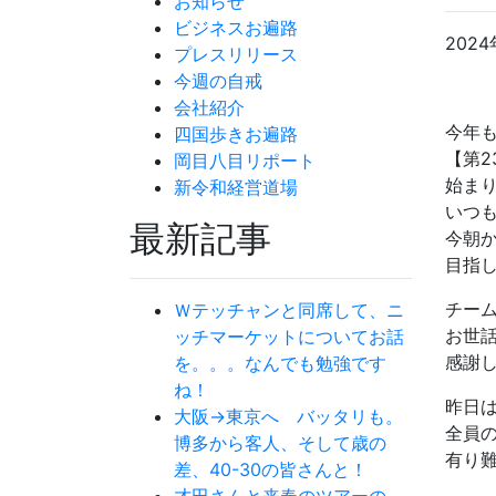
お知らせ
ビジネスお遍路
2024
プレスリリース
今週の自戒
会社紹介
今年
四国歩きお遍路
【第2
岡目八目リポート
始ま
新令和経営道場
いつ
最新記事
今朝
目指
チー
Ｗテッチャンと同席して、ニ
お世
ッチマーケットについてお話
感謝
を。。。なんでも勉強です
ね！
昨日
大阪→東京へ バッタリも。
全員
博多から客人、そして歳の
有り
差、40-30の皆さんと！
才田さんと来春のツアーの