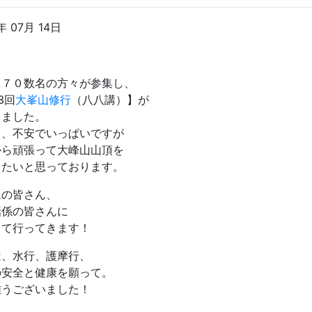
年 07月 14日
も７０数名の方々が参集し、
3回
大峯山修行
（八八講）】が
りました。
も、不安でいっぱいですが
から頑張って大峰山山頂を
したいと思っております。
ムの皆さん、
話係の皆さんに
して行ってきます！
は、水行、護摩行、
の安全と健康を願って。
難うございました！