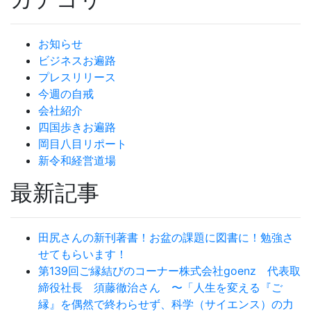
お知らせ
ビジネスお遍路
プレスリリース
今週の自戒
会社紹介
四国歩きお遍路
岡目八目リポート
新令和経営道場
最新記事
田尻さんの新刊著書！お盆の課題に図書に！勉強さ
せてもらいます！
第139回ご縁結びのコーナー株式会社goenz 代表取
締役社長 須藤徹治さん 〜「人生を変える『ご
縁』を偶然で終わらせず、科学（サイエンス）の力