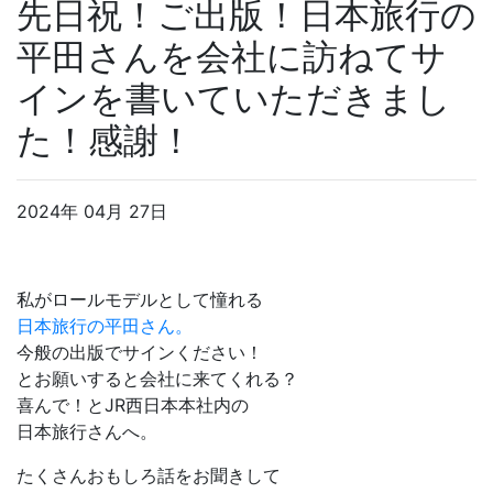
先日祝！ご出版！日本旅行の
平田さんを会社に訪ねてサ
インを書いていただきまし
た！感謝！
2024年 04月 27日
私がロールモデルとして憧れる
日本旅行の平田さん。
今般の出版でサインください！
とお願いすると会社に来てくれる？
喜んで！とJR西日本本社内の
日本旅行さんへ。
たくさんおもしろ話をお聞きして