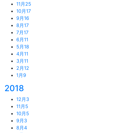
11月
25
10月
17
9月
16
8月
17
7月
17
6月
11
5月
18
4月
11
3月
11
2月
12
1月
9
2018
12月
3
11月
5
10月
5
9月
3
8月
4