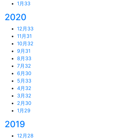
1月
33
2020
12月
33
11月
31
10月
32
9月
31
8月
33
7月
32
6月
30
5月
33
4月
32
3月
32
2月
30
1月
29
2019
12月
28