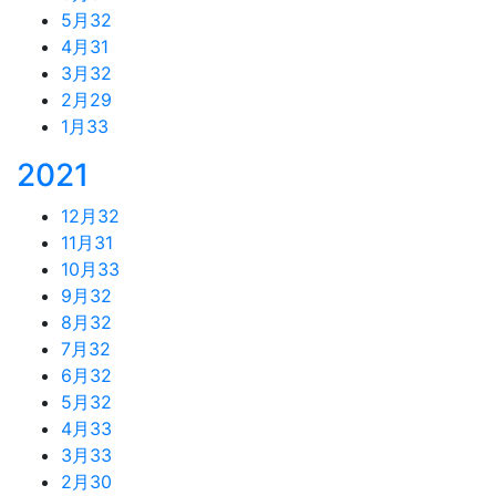
5月
32
4月
31
3月
32
2月
29
1月
33
2021
12月
32
11月
31
10月
33
9月
32
8月
32
7月
32
6月
32
5月
32
4月
33
3月
33
2月
30