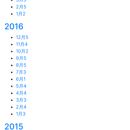
2月
5
1月
2
2016
12月
5
11月
4
10月
2
9月
5
8月
5
7月
3
6月
1
5月
4
4月
4
3月
3
2月
4
1月
3
2015