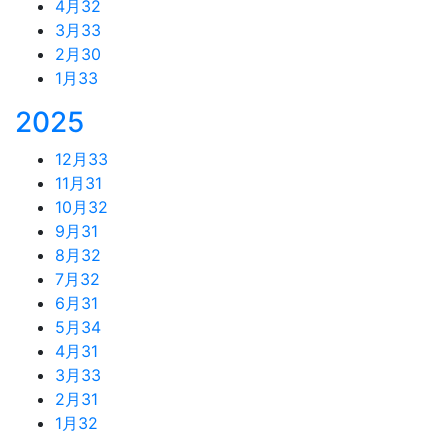
4月
32
3月
33
2月
30
1月
33
2025
12月
33
11月
31
10月
32
9月
31
8月
32
7月
32
6月
31
5月
34
4月
31
3月
33
2月
31
1月
32