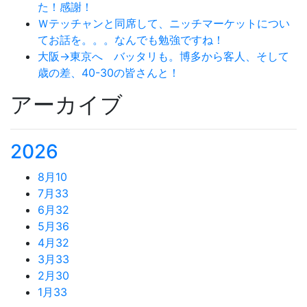
た！感謝！
Ｗテッチャンと同席して、ニッチマーケットについ
てお話を。。。なんでも勉強ですね！
大阪→東京へ バッタリも。博多から客人、そして
歳の差、40-30の皆さんと！
アーカイブ
2026
8月
10
7月
33
6月
32
5月
36
4月
32
3月
33
2月
30
1月
33