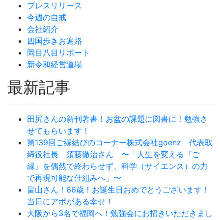
プレスリリース
今週の自戒
会社紹介
四国歩きお遍路
岡目八目リポート
新令和経営道場
最新記事
田尻さんの新刊著書！お盆の課題に図書に！勉強さ
せてもらいます！
第139回ご縁結びのコーナー株式会社goenz 代表取
締役社長 須藤徹治さん 〜「人生を変える『ご
縁』を偶然で終わらせず、科学（サイエンス）の力
で再現可能な仕組みへ」〜
畠山さん！66歳！お誕生日おめでとうございます！
当日にアポがある幸せ！
大阪から3名で福岡へ！勉強会にお招きいただきまし