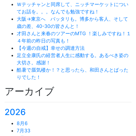
Ｗテッチャンと同席して、ニッチマーケットについ
てお話を。。。なんでも勉強ですね！
大阪→東京へ バッタリも。博多から客人、そして
歳の差、40-30の皆さんと！
才田さんと来春のツアーのMTG ！楽しみですね！１
４年前の昨日の写真も！
【今週の自戒】幸せの調達方法
足立全康氏の経営者人生に感動する。あるべき姿の
大切さ。感謝！
酷暑で蜃気楼か！？と思ったら、和田さんとばった
りでした！
アーカイブ
2026
8月
6
7月
33