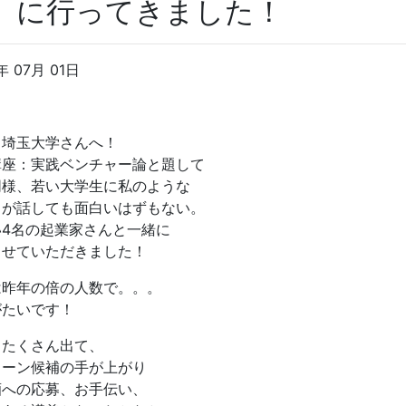
）に行ってきました！
年 07月 01日
も埼玉大学さんへ！
講座：実践ベンチャー論と題して
同様、若い大学生に私のような
りが話しても面白いはずもない。
い4名の起業家さんと一緒に
させていただきました！
は昨年の倍の人数で。。。
がたいです！
もたくさん出て、
ターン候補の手が上がり
酒への応募、お手伝い、