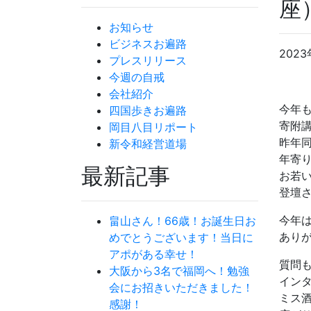
座
お知らせ
ビジネスお遍路
2023
プレスリリース
今週の自戒
会社紹介
今年
四国歩きお遍路
寄附
岡目八目リポート
昨年
新令和経営道場
年寄
最新記事
お若
登壇
今年
畠山さん！66歳！お誕生日お
あり
めでとうございます！当日に
アポがある幸せ！
質問
大阪から3名で福岡へ！勉強
イン
会にお招きいただきました！
ミス
感謝！