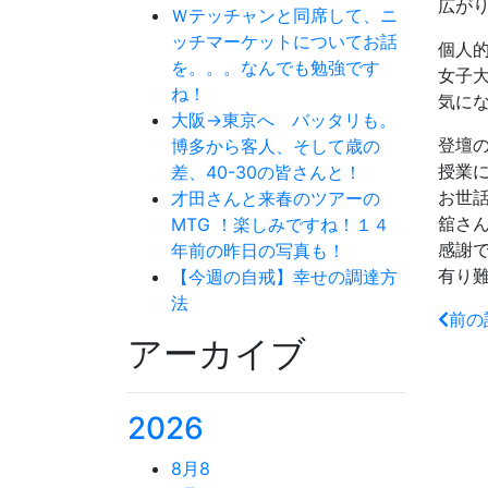
広が
Ｗテッチャンと同席して、ニ
ッチマーケットについてお話
個人
を。。。なんでも勉強です
女子
ね！
気に
大阪→東京へ バッタリも。
登壇
博多から客人、そして歳の
授業
差、40-30の皆さんと！
お世
才田さんと来春のツアーの
舘さ
MTG ！楽しみですね！１４
感謝
年前の昨日の写真も！
有り
【今週の自戒】幸せの調達方
法
前の
アーカイブ
2026
8月
8