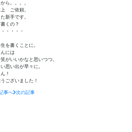
ンから。。。。
啓上 ご依頼。
また新手です。
何書くの？
・・・・・・
一生を書くことに。
さんには
一笑がいいかなと思いつつ。
良い思い出が早々に。
さん！
難うございました！
記事へ
次の記事