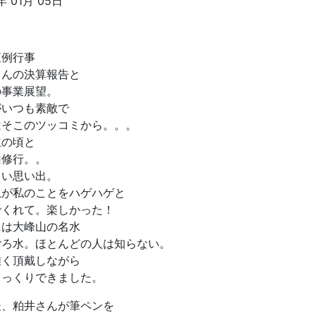
年 01月 05日
恒例行事
さんの決算報告と
の事業展望。
がいつも素敵で
はそこのツッコミから。。。
主の頃と
山修行。。
しい思い出。
息が私のことをハゲハゲと
でくれて。楽しかった！
には大峰山の名水
ごろ水。ほとんどの人は知らない。
難く頂戴しながら
じっくりできました。
後、粕井さんが筆ペンを