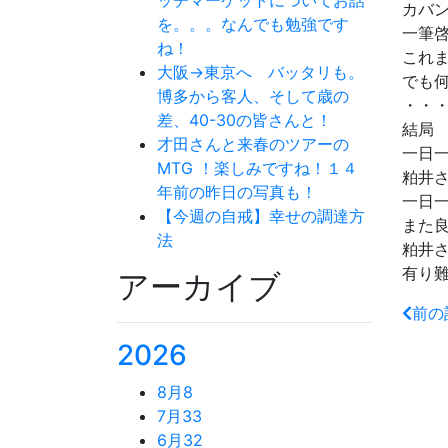
カバ
を。。。なんでも勉強です
一筆
ね！
これ
大阪→東京へ バッタリも。
でも
博多から客人、そして歳の
・・
差、40-30の皆さんと！
結局
才田さんと来春のツアーの
一日
MTG ！楽しみですね！１４
粕井
年前の昨日の写真も！
一日
【今週の自戒】幸せの調達方
また
法
粕井
有り
アーカイブ
前の
2026
8月
8
7月
33
6月
32