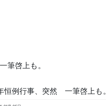
一筆啓上も。
年恒例行事、突然 一筆啓上も