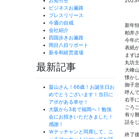
お知らせ
2023
ビジネスお遍路
プレスリリース
今週の自戒
新年
会社紹介
粕井
四国歩きお遍路
今年
岡目八目リポート
表紙
新令和経営道場
まず
丸坊
最新記事
大峰
懐か
御子
畠山さん！66歳！お誕生日お
呼ん
めでとうございます！当日に
右手
アポがある幸せ！
ごろ
大阪から3名で福岡へ！勉強
有り
会にお招きいただきました！
話を
感謝！
Ｗテッチャンと同席して、ニ
終了
ッチマーケットについてお話