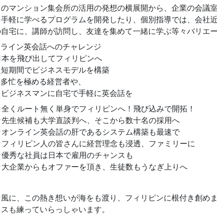
このマンション集会所の活用の発想の横展開から、企業の会議
を手軽に学べるプログラムを開発したり、個別指導では、会社
の自宅に、講師が訪問し、友達を集めて一緒に学ぶ等々バリエ
ンライン英会話へのチャレンジ
本を飛び出してフィリピンへ
期間でビジネスモデルを構築
忙を極める経営者や、
ネスマンに自宅で手軽に英会話を
くルート無く単身でフィリピンへ！飛び込みで開拓！
生候補も大学直談判へ、そこから数十名の採用へ
ンライン英会話の肝であるシステム構築も最速で
ィリピン人の皆さんに経営理念も浸透、ファミリーに
秀な社員は日本で雇用のチャンスも
企業からもオファーを頂き、生徒数もうなぎ上りへ
な風に、この熱き想いが海をも渡り、フィリピンに根付き創め
ネスも練っていらっしゃいます。