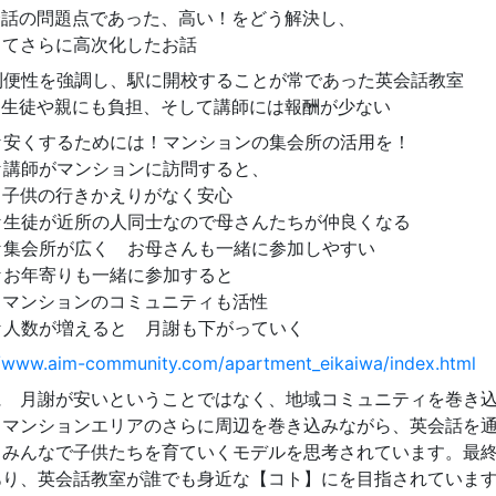
会話の問題点であった、高い！をどう解決し、
てさらに高次化したお話
便性を強調し、駅に開校することが常であった英会話教室
徒や親にも負担、そして講師には報酬が少ない
くするためには！マンションの集会所の活用を！
師がマンションに訪問すると、
の行きかえりがなく安心
徒が近所の人同士なので母さんたちが仲良くなる
会所が広く お母さんも一緒に参加しやすい
年寄りも一緒に参加すると
ションのコミュニティも活性
数が増えると 月謝も下がっていく
//www.aim-community.com/apartment_eikaiwa/index.html
に 月謝が安いということではなく、地域コミュニティを巻き
、マンションエリアのさらに周辺を巻き込みながら、英会話を
、みんなで子供たちを育ていくモデルを思考されています。最
あり、英会話教室が誰でも身近な【コト】にを目指されていま