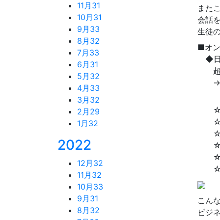
11月
31
また
10月
31
会話
9月
33
生徒
8月
32
■オ
7月
33
◆日
6月
31
超短
5月
32
→多
4月
33
ビジ
3月
32
☆全
2月
29
☆先
1月
32
☆オ
2022
☆フ
☆優
12月
32
☆大
11月
32
10月
33
9月
31
こん
8月
32
ビジ