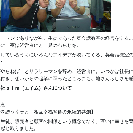
リーマンでありながら、生徒であった英会話教室の経営をする
事に、夜は経営者にと二足のわらじを。
をしているうちにいろんなアイデアが湧いてくる、英会話教室
･
がやらねば！とサラリーマンを辞め、経営者に。いつかは社長
気付き、想いからの起業に至ったところにも加地さんらしさを
会社ａｉｍ（エイム）さんについて
理念
せを誘う幸せと 相互幸福関係の永続的共創】
と生徒、販売者と顧客の関係という概念でなく、互いに幸せを
に感じ取りました。