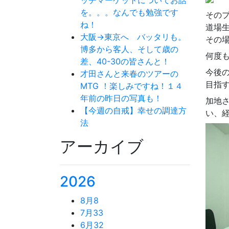
を。。。なんでも勉強です
その
ね！
道場
大阪→東京へ バッタリも。
その
博多から客人、そして歳の
何度
差、40-30の皆さんと！
今後
才田さんと来春のツアーの
目指
MTG ！楽しみですね！１４
年前の昨日の写真も！
加地
【今週の自戒】幸せの調達方
い、
法
アーカイブ
2026
8月
8
7月
33
6月
32