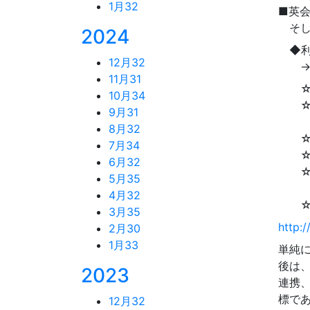
1月
32
■英
そし
2024
◆利
12月
32
→生
11月
31
☆安
10月
34
☆講
9月
31
子供
8月
32
☆生
7月
34
☆集
6月
32
☆お
5月
35
マン
4月
32
☆人
3月
35
http:
2月
30
1月
33
単純
後は
2023
連携
標で
12月
32