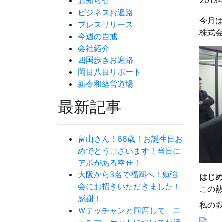
お知らせ
2013
ビジネスお遍路
今月
プレスリリース
株式会
今週の自戒
会社紹介
四国歩きお遍路
岡目八目リポート
新令和経営道場
最新記事
畠山さん！66歳！お誕生日お
めでとうございます！当日に
アポがある幸せ！
大阪から3名で福岡へ！勉強
はじ
会にお招きいただきました！
この
感謝！
私の
Ｗテッチャンと同席して、ニ
ッチマーケットについてお話