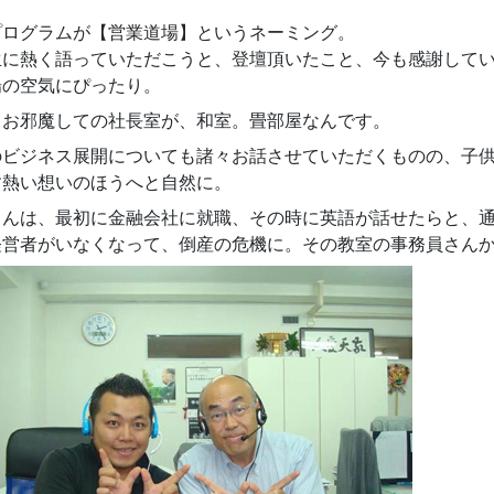
プログラムが【営業道場】というネーミング。
生に熱く語っていただこうと、登壇頂いたこと、今も感謝して
場の空気にぴったり。
もお邪魔しての社長室が、和室。畳部屋なんです。
のビジネス展開についても諸々お話させていただくものの、子
す熱い想いのほうへと自然に。
さんは、最初に金融会社に就職、その時に英語が話せたらと、
経営者がいなくなって、倒産の危機に。その教室の事務員さん