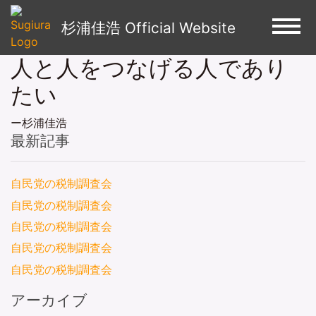
杉浦佳浩 Official Website
人と人をつなげる人であり
プロフィール
たい
会社概要
ー杉浦佳浩
杉浦のおもしろ写真
最新記事
トピックス＆ブログ
自民党の税制調査会
会社紹介コーナー
自民党の税制調査会
応援企業・団体
自民党の税制調査会
今週の自戒
自民党の税制調査会
自民党の税制調査会
ビジネスお遍路
アーカイブ